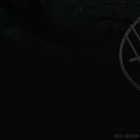
Denmark | Danmark
Estonia | Eesti
Finland | Suomi
France | France
Germany | Deutschland
Greece | Ελλάδα
Hungary | Magyarország
BIG GREEN