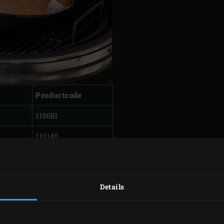
Productcode
119681
110145
110138
110121
Details
110114