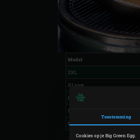
Model
2XL
XLarge
Large
Medium
Toestemming
MiniMax
Cookies op je Big Green Egg.