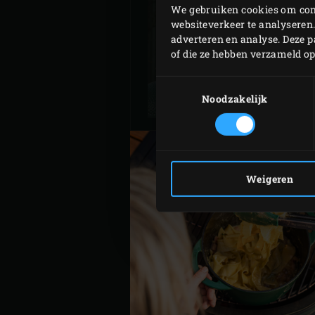
We gebruiken cookies om cont
websiteverkeer te analyseren.
adverteren en analyse. Deze 
PASTA CARBONAR
of die ze hebben verzameld o
Toestemmingsselectie
Noodzakelijk
Weigeren