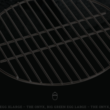
Slovenia | Slovenija
Spain | España
Sweden | Sverige
Switzerland (French) 
Switzerland | Schwei
Turkey | Türkiye
 EGG XLARGE – THE ONYX
,
BIG GREEN EGG LARGE – THE ONYX