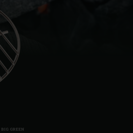
| Schweiz (Français)
z
,
BIG GREEN