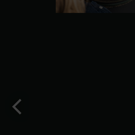
Vorige
slide