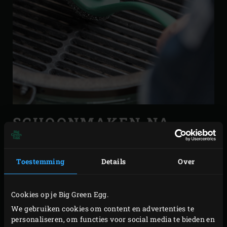
SCHOONMAKEN NA
GEBRUIK: VERWIJDER
ETENSRESTEN
Toestemming
Details
Over
Verwijder na elke kookbeurt eventuele etensresten die
nog op/aan het rooster of in de EGG achter zijn gebleven.
Cookies op je Big Green Egg.
Verwijder deze door de EGG op te stoken naar een
We gebruiken cookies om content en advertenties te
temperatuur van ongeveer 275°C of met behulp van een
personaliseren, om functies voor social media te bieden en