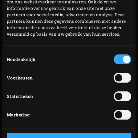
om ons websiteverkeer te analyseren. Ook delen we
van onze handige accessoires:
informatie over uw gebruik van onze site met onze
partners voor social media, adverteren en analyse. Deze
Grid Scrubber
(om tijdens of na het EGGen je
partners kunnen deze gegevens combineren met andere
roosters schoon te schrobben.
informatie die u aan ze heeft verstrekt of die ze hebben
Dual Brush Grid Scrubber
(om nóg sneller een
verzameld op basis van uw gebruik van hun services.
rooster, de convEGGtor of de Baking Stone schoon te
schrobben)
Toestemmingsselectie
Noodzakelijk
Bij elke nieuwe kooksessie stook je eventuele
achtergebleven bacteriën ook weer weg met de hitte.
Voorkeuren
Tussendoor schoonbranden is ook een optie, lees daar
meer over via onderstaande button
Statistieken
SCHOONBRANDEN
Marketing