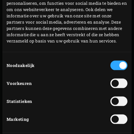
personaliseren, om functies voor social media te bieden en
om ons websiteverkeer te analyseren. Ook delen we
informatie over uw gebruik van onze site met onze
partners voor social media, adverteren en analyse. Deze
partners kunnen deze gegevens combineren met andere
informatie die u aan ze heeft verstrekt of die ze hebben
GIETIJZER GEBRUIKEN
verzameld op basis van uw gebruik van hun services.
ONDERHOUDEN EN
SCHOONMAKEN
Toestemmingsselectie
Noodzakelijk
Waar moet je op letten als je gietijzeren accessoires voor
het eerst gaat gebruiken? En hoe kun je het gietijzer het
Voorkeuren
beste inbakken? In deze video wordt dat precies
uitgelegd.
Statistieken
Model
Productcode
Marketing
Ovaal – 4,2 L: 2XL,
117670
XLarge, Large