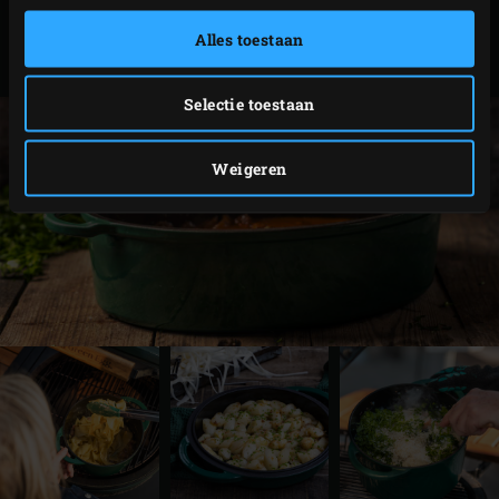
Alles toestaan
Rond – 3,8 L: 2XL,
117045
XLarge, Large
Selectie toestaan
Weigeren