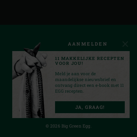
AANMELDEN
11 MAKKELIJKE RECEPTEN
VOOR JOU!
Meld je aan voor de
maandelijkse nieuwsbrief en
ontvang direct een e-book met 11
EGG recepten.
INSTAGRAM
YOUTUBE
TIKTOK
FACEBOOK
PINTEREST
JA, GRAAG!
PRIVACY STATEMENT
© 2026 Big Green Egg.