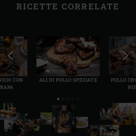
RICETTE CORRELATE
Precedente
Succ
WICH CON
ALI DI POLLO SPEZIATE
POLLO CR
 RAPA
RU