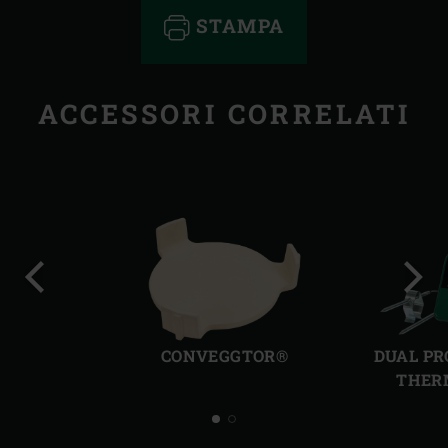
STAMPA
ACCESSORI CORRELATI
Precedente
Succ
CONVEGGTOR®
DUAL PR
THER