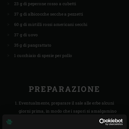
23 g di peperone rosso a cubetti
37 g di albicocche secche a pezzetti
60 g di mirtilli rossi americani secchi
37 g di uovo
35 g di pangrattato
1 cucchiaio di spezie per pollo
PREPARAZIONE
Eventualmente, preparare il sale alle erbe alcuni
giorni prima, in modo che i sapori si amalgamino
bene. Pelare l’aglio e tritarlo finemente. Staccare gli
aghi di rosmarino e le foglie di timo e tritarli fini.