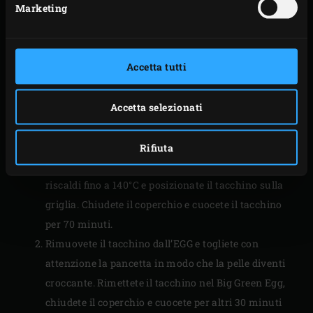
Marketing
PREPARAZIONE
Accendete il Big Green Egg e riscaldatelo a 140°C.
Accetta tutti
Sbucciate il secondo spicchio d’aglio e mettetelo
nella
teglia tonda
con il restante timo e rosmarino.
Posizionate il
convEGGtor
nell’EGG, con sopra la
Accetta selezionati
teglia tonda e versate un poco di acqua nella
pentola. Posizionate la
griglia in ghisa
nell’EGG,
Rifiuta
chiudete il coperchio, quindi attendete che l’EGG
riscaldi fino a 140°C e posizionate il tacchino sulla
griglia. Chiudete il coperchio e cuocete il tacchino
per 70 minuti.
Rimuovete il tacchino dall’EGG e togliete con
attenzione la pancetta in modo che la pelle diventi
croccante. Rimettete il tacchino nel Big Green Egg,
chiudete il coperchio e cuocete per altri 30 minuti