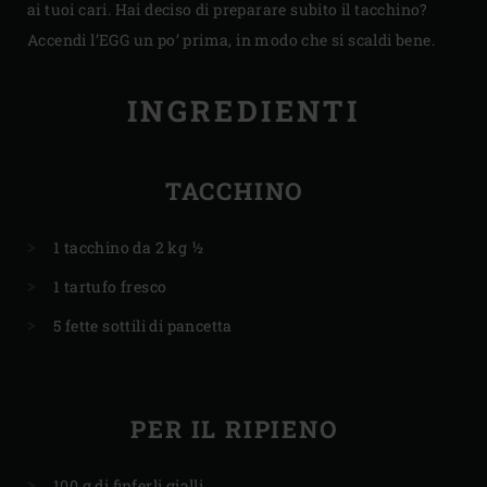
ai tuoi cari. Hai deciso di preparare subito il tacchino?
Accendi l’EGG un po’ prima, in modo che si scaldi bene.
INGREDIENTI
TACCHINO
1 tacchino da 2 kg ½
1 tartufo fresco
5 fette sottili di pancetta
PER IL RIPIENO
100 g di finferli gialli