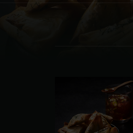
Denmark | Danmark
Estonia | Eesti
Finland | Suomi
France | France
Germany | Deutschland
Greece | Ελλάδα
Hungary | Magyarország