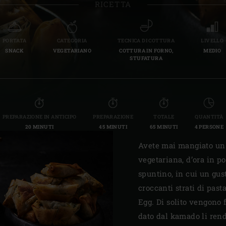
RICETTA
Slovenia | Slovenija
Spain | España
PORTATA
CATEGORIA
TECNICA DI COTTURA
LIVELLO
SNACK
VEGETARIANO
COTTURA IN FORNO,
MEDIO
Sweden | Sverige
STUFATURA
Switzerland (French) 
Switzerland | Schwei
PREPARAZIONE IN ANTICIPO
PREPARAZIONE
TOTALE
QUANTITÀ
Turkey | Türkiye
20 MINUTI
45 MINUTI
65 MINUTI
4 PERSONE
Avete mai mangiato un 
vegetariana, d’ora in po
spuntino, in cui un gust
croccanti strati di pasta
Egg. Di solito vengono f
dato dal kamado li rend