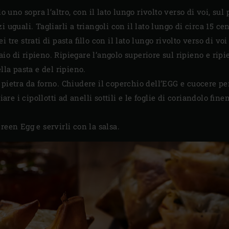
llo uno sopra l’altro, con il lato lungo rivolto verso di voi, sul
 uguali. Tagliarli a triangoli con il lato lungo di circa 15 ce
 tre strati di pasta fillo con il lato lungo rivolto verso di vo
o di ripieno. Ripiegare l’angolo superiore sul ripieno e ripieg
lla pasta e del ripieno.
pietra da forno. Chiudere il coperchio dell’EGG e cuocere per
liare i cipollotti ad anelli sottili e le foglie di coriandolo fin
reen Egg e servirli con la salsa.