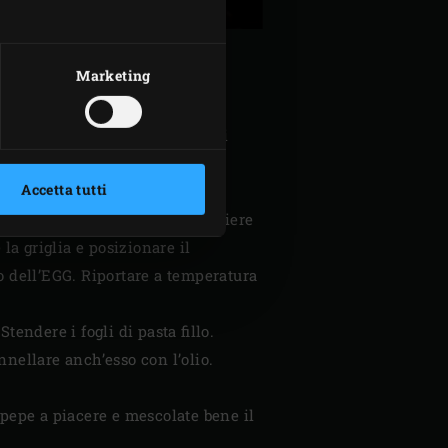
Marketing
giungere la cipolla, l’aglio e gli
ridotti. Chiudere il coperchio
Accetta tutti
ossibile. Trasferire su un tagliere
la griglia e posizionare il
o dell’EGG. Riportare a temperatura
Stendere i fogli di pasta fillo.
ennellare anch’esso con l’olio.
e pepe a piacere e mescolate bene il