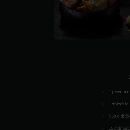
1 piccola c
1 spicchio 
500 g di fo
15 g di bur