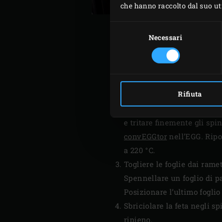
che hanno raccolto dal suo util
Selezione
del
Necessari
consenso
Posizionare la
Green Dutc
spinaci e cuocere a fuoco l
Rifiuta
dell’EGG dopo ogni passagg
Versare gli spinaci in un c
e tritare finemente gli spi
convEGGtor
nell’EGG. Ripos
a 220 °C.
Togliere le foglie dai ramet
Spennellare un foglio di pas
Posizionare l’ultimo fogli
Sbriciolare la feta negli s
ripieno.