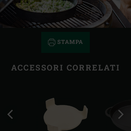
STAMPA
ACCESSORI CORRELATI
Precedente
Succ