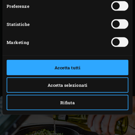
Riscaldare l’olio d’oliva nella padella. Aggiungere i
Preferenze
finocchi e i cipollotti, chiudere il coperchio dell’EGG
e friggere le verdure per circa 6 minuti. Mescolare
Statistiche
ogni tanto e chiudere il coperchio dell’EGG dopo
ogni passaggio.
Marketing
Sfumare le verdure con il vino bianco, chiudere il
coperchio dell’EGG e lasciare ridurre il vino per circa
5 minuti.
Accetta tutti
Rimuovere la casseruola dall’EGG, aggiungere sale
marino e pepe a piacere e versare la salsa vegetale
Accetta selezionati
in una ciotola.
Rifiuta