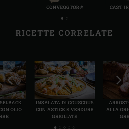
CONVEGGTOR®
CAST I
RICETTE CORRELATE
Precedente
Succ
SSELBACK
INSALATA DI COUSCOUS
ARROST
CON OLIO
CON ASTICE E VERDURE
ALLA GRI
ERBE
GRIGLIATE
GRE