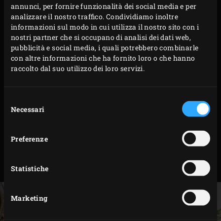
annunci, per fornire funzionalità dei social media e per
scalogno.
analizzare il nostro traffico. Condividiamo inoltre
informazioni sul modo in cui utilizza il nostro sito con i
nostri partner che si occupano di analisi dei dati web,
PREPARAZIONE
pubblicità e social media, i quali potrebbero combinarle
con altre informazioni che ha fornito loro o che hanno
raccolto dal suo utilizzo dei loro servizi.
Riscaldare l’olio d’oliva nella casseruola in ghisa.
Aggiungere gli scalogni, chiudere il coperchio
dell’EGG e cuocere per circa 4 minuti fino a quando
Selezione
Necessari
del
diventeranno trasparenti.
consenso
Aggiungere lo zafferano, togliere la padella dall’EGG
Preferenze
e versare il contenuto in una ciotola, mescolare poi
la maionese, la crème fraîche e insaporire con sale
marino a piacere.
Statistiche
Marketing