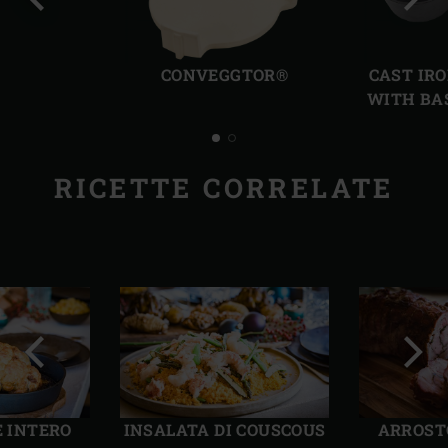
Precedente
Succ
CONVEGGTOR®
CAST IR
WITH BA
RICETTE CORRELATE
Precedente
Succ
E INTERO
INSALATA DI COUSCOUS
ARROST