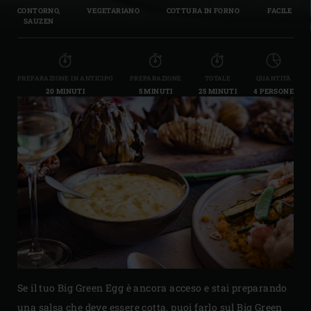
CONTORNO,
VEGETARIANO
COTTURA IN FORNO
FACILE
SAUZEN
PREPARAZIONE IN ANTICIPO
PREPARAZIONE
TOTALE
QUANTITÀ
20 MINUTI
5 MINUTI
25 MINUTI
4 PERSONE
Se il tuo Big Green Egg è ancora acceso e stai preparando
una salsa che deve essere cotta, puoi farlo sul Big Green