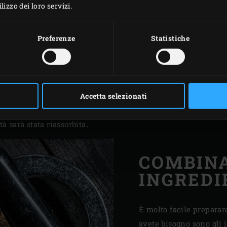
croccante.
izzo dei loro servizi.
nsificatore naturale del
Preferenze
Statistiche
 lasciare che un rub che
ale inizialmente attirerà
circa mezz’ora, la carne
 tolta, compresi i sapori.
 sul vostro Big Green Egg
Accetta selezionati
ttate qualche ora, a quel
à sarà stata riassorbita
.
COMBINA
INGREDI
È molto facile preparare
avete bisogno sono gli 