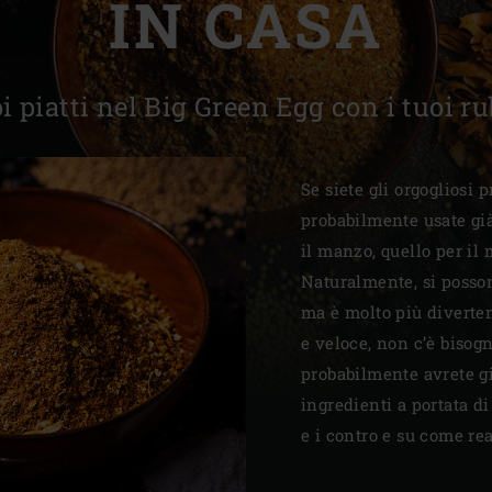
IN CASA
Slovenia | Slovenija
Spain | España
i piatti nel Big Green Egg con i tuoi ru
Sweden | Sverige
Switzerland (French) 
Se siete gli orgogliosi 
probabilmente usate già 
Switzerland | Schwei
il manzo, quello per il 
Turkey | Türkiye
Naturalmente, si posso
ma è molto più divertent
e veloce, non c’è bisogn
probabilmente avrete gi
ingredienti a portata d
e i contro e su come rea