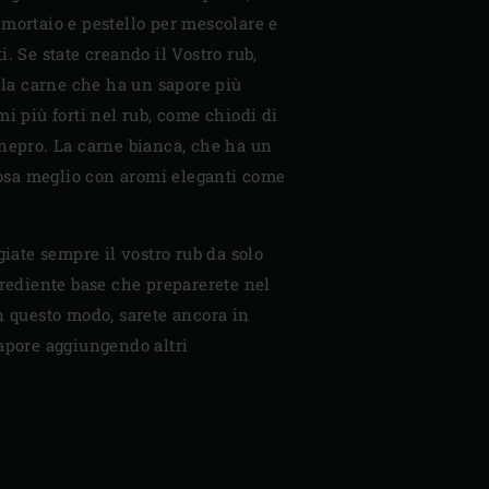
mortaio e pestello per mescolare e
. Se state creando il Vostro rub,
e la carne che ha un sapore più
mi più forti nel rub, come chiodi di
nepro. La carne bianca, che ha un
sposa meglio con aromi eleganti come
giate sempre il vostro rub da solo
grediente base che preparerete nel
n questo modo, sarete ancora in
sapore aggiungendo altri