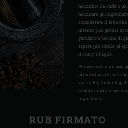
macinino da caffè o un 
macinare gli ingredienti
considerate il fatto ch
intenso può gestire aro
garofano e bacche di gi
sapore più sottile, si 
il curry o l’aglio.
Per essere sicuri, assag
prima di usarlo sull’in
vostro Big Green Egg. I
grado di modificare il 
ingredienti.
RUB FIRMATO