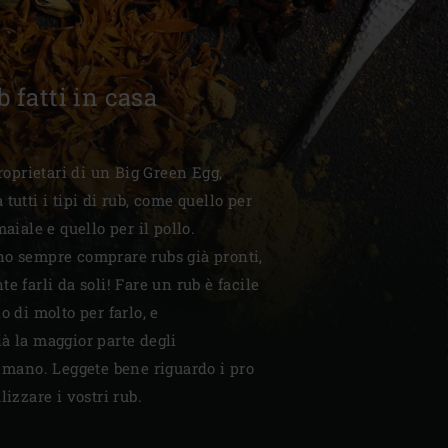
b fatti in casa
| Schweiz (Français)
proprietari di un Big Green Egg,
tutti i tipi di rub, come quello per
z
maiale e quello per il pollo.
no sempre comprare rubs già pronti,
e farli da soli! Fare un rub è facile
o di molto per farlo, e
à la maggior parte degli
i mano. Leggete bene riguardo i pro
lizzare i vostri rub.