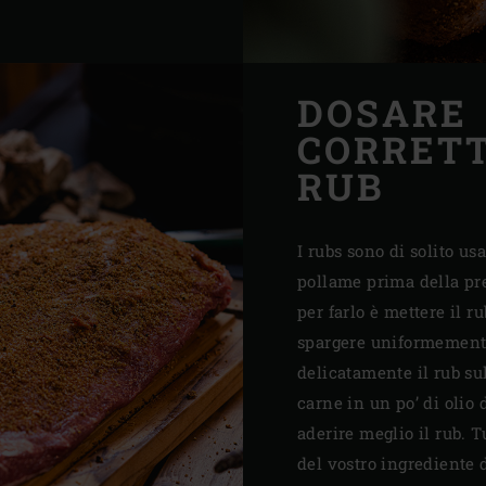
DOSARE
CORRET
RUB
I rubs sono di solito usa
pollame prima della pr
per farlo è mettere il ru
spargere uniformemente
delicatamente il rub sul
carne in un po’ di olio 
aderire meglio il rub. T
del vostro ingrediente 