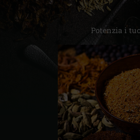
Denmark | Danmark
Estonia | Eesti
Potenzia i tuo
Finland | Suomi
France | France
Germany | Deutschland
Greece | Ελλάδα
Hungary | Magyarország