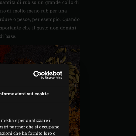
antità di rub su un grande collo di
gno di molto meno rub per una
 verdure o pesce, per esempio. Quando
 importante che il gusto non domini
di base.
nformazioni sui cookie
 media e per analizzare il
nostri partner che si occupano
azioni che ha fornito loro o