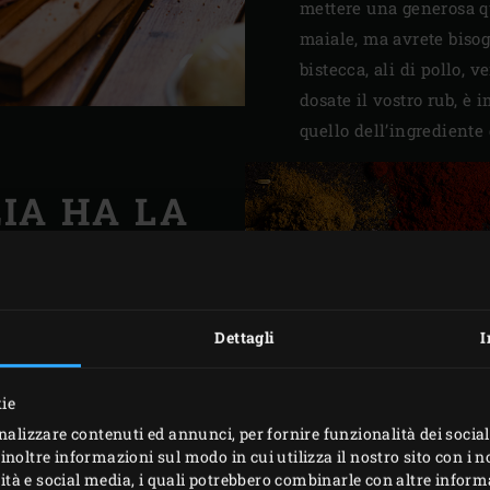
mettere una generosa qu
maiale, ma avrete biso
bistecca, ali di pollo,
dosate il vostro rub, è
quello dell’ingrediente 
IA HA LA
FUNZIONE
che potete crearne uno in
Dettagli
I
eci: ogni ingrediente che
one. Le erbe e le spezie
kie
lla paprika in polvere –
nalizzare contenuti ed annunci, per fornire funzionalità dei social
n solo per il sapore, ma
inoltre informazioni sul modo in cui utilizza il nostro sito con i 
e, e crea un bello strato
icità e social media, i quali potrebbero combinarle con altre inform