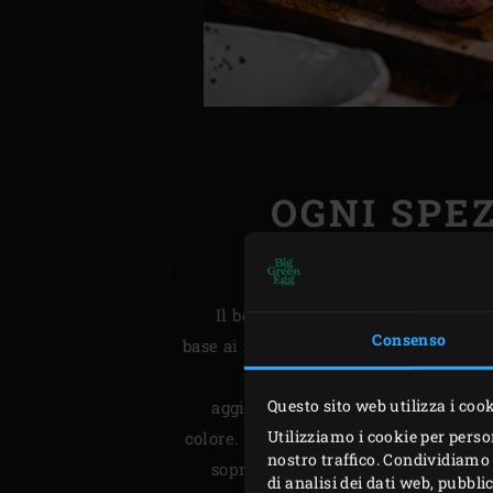
OGNI SPEZ
SUA 
Il bello di un rub fatto in casa è 
Consenso
base ai vostri gusti personali. Pensat
va in un rub ha la sua funzi
Questo sito web utilizza i coo
aggiungono sapore e – nel caso de
Utilizziamo i cookie per perso
colore. Lo zucchero viene aggiunto no
nostro traffico. Condividiamo 
soprattutto per la caramellizzazion
di analisi dei dati web, pubbl