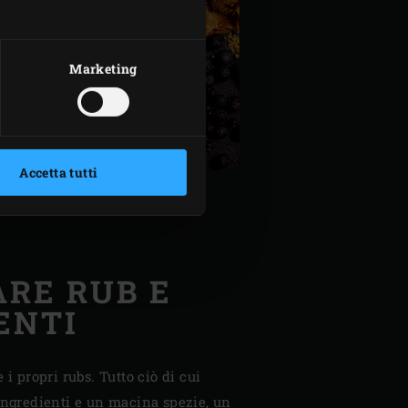
Marketing
Accetta tutti
RE RUB E
ENTI
 i propri rubs. Tutto ciò di cui
ingredienti e un macina spezie, un