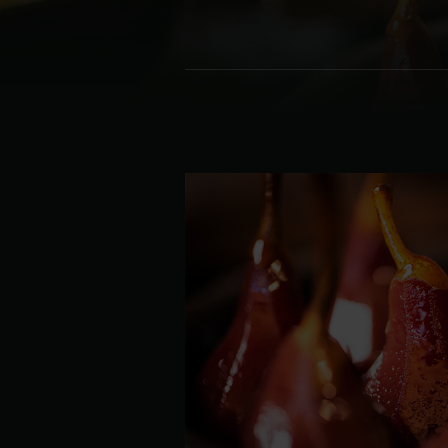
Denmark | Danmark
Estonia | Eesti
Finland | Suomi
France | France
Germany | Deutschland
Greece | Ελλάδα
Hungary | Magyarország