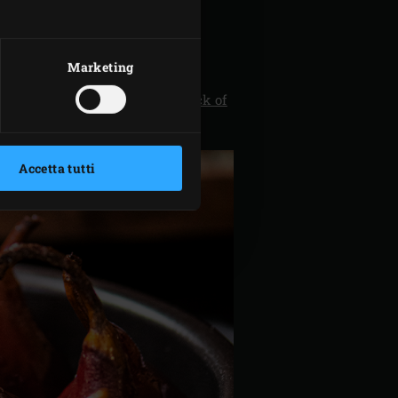
Marketing
hi e composta di mirtilli (
Rack of
Accetta tutti