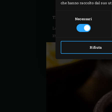
che hanno raccolto dal suo util
Servire le pere in umido t
Selezione
TIP
del
Necessari
consenso
La combinazione deliziosa con q
venison with mushrooms and c
Rifiuta