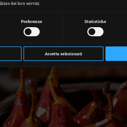
izzo dei loro servizi.
iepide o a temperatura ambiente.
Preferenze
Statistiche
ueste pere stufate potrebbe essere un Carrè di cervo con fung
ranberry compote
).
Accetta selezionati