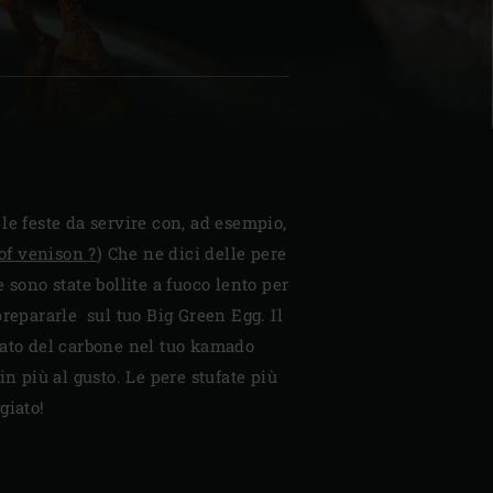
| Schweiz (Français)
z
le feste da servire con, ad esempio,
of venison ?
) Che ne dici delle pere
 sono state bollite a fuoco lento per
prepararle sul tuo Big Green Egg. Il
cato del carbone nel tuo kamado
in più al gusto. Le pere stufate più
giato!