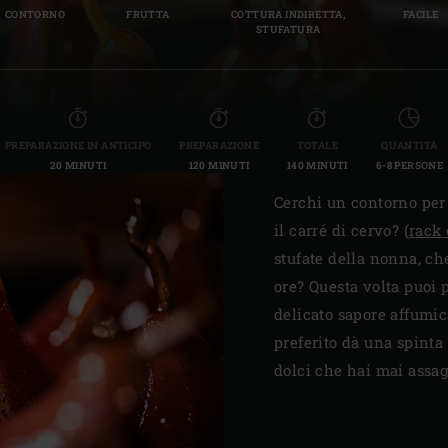
CONTORNO
FRUTTA
COTTURA INDIRETTA,
FACILE
Slovenia | Slovenija
STUFATURA
Spain | España
Sweden | Sverige
PREPARAZIONE IN ANTICIPO
PREPARAZIONE
TOTALE
QUANTITÀ
Switzerland (French) 
20 MINUTI
120 MINUTI
140 MINUTI
6-8 PERSONE
Switzerland | Schwei
Cerchi un contorno per 
il carré di cervo? (
rack 
Turkey | Türkiye
stufate della nonna, che
ore? Questa volta puoi 
delicato sapore affumi
preferito dà una spinta 
dolci che hai mai assag