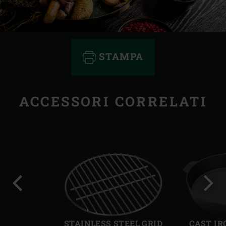
STAMPA
ACCESSORI CORRELATI
Precedente
Succ
STAINLESS STEEL GRID
CAST IR