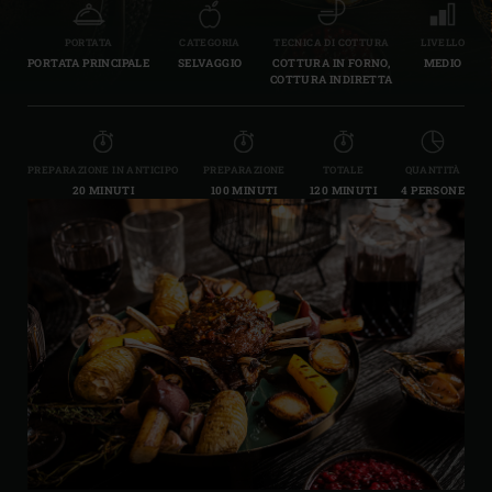
PORTATA
CATEGORIA
TECNICA DI COTTURA
LIVELLO
PORTATA PRINCIPALE
SELVAGGIO
COTTURA IN FORNO,
MEDIO
COTTURA INDIRETTA
PREPARAZIONE IN ANTICIPO
PREPARAZIONE
TOTALE
QUANTITÀ
20 MINUTI
100 MINUTI
120 MINUTI
4 PERSONE