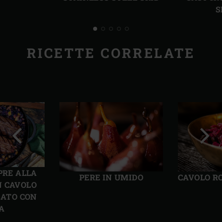
S
RICETTE CORRELATE
Precedente
Succ
PRE ALLA
PERE IN UMIDO
CAVOLO R
N CAVOLO
SATO CON
A