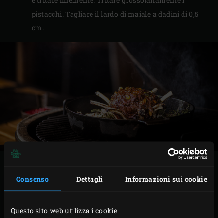
e tritare finemente. Tritare grossolanamente i
pistacchi. Tagliare il lardo di maiale a dadini di 0,5
cm.
PREPARAZIONE
Consenso
Dettagli
Informazioni sui cookie
Scaldare il burro nella
Small Cast Iron Skillet
sulla
griglia. Aggiungere la cipolla, l’aglio e le erbe
Questo sito web utilizza i cookie