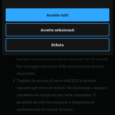
Riscaldare l’EGG alla temperatura di 140ºC.
5.Mettere la piccola padella di ghisa sulla griglia e
Accetta tutti
mettere i rametti di timo e rosmarino rimasti
all’interno.
Accetta selezionati
Mettere la corona di cervo ripiena nella padella e
inserire il
Dual Probe Remote Thermometer
nel
cuore della carne. Impostare la temperatura al
Rifiuta
cuore a 52°C. Chiudere il coperchio dell’EGG e
lasciare cuocere la corona di cervo per 30-40 minuti
fino al raggiungimento della temperatura interna
impostata.
Togliere la corona di cervo dall’EGG e lasciare
riposare per circa 10 minuti. Nel frattempo, lasciare
riscaldare la composta per farla riscaldare. E’
possibile servire la composta a temperatura
ambiente con la corona di cervo.