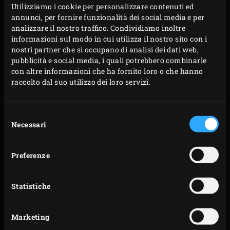
aromatiche e soffriggere fino a quando la cipolla è
Utilizziamo i cookie per personalizzare contenuti ed
annunci, per fornire funzionalità dei social media e per
traslucida. Aggiungere i funghi e infine i pistacchi e
analizzare il nostro traffico. Condividiamo inoltre
lasciare raffreddare.
informazioni sul modo in cui utilizza il nostro sito con i
Rimuovere la griglia, posizionare il
convEGGtor
e
nostri partner che si occupano di analisi dei dati web,
pubblicità e social media, i quali potrebbero combinarle
rimettere la griglia. Riscaldare l’EGG ad una
con altre informazioni che ha fornito loro o che hanno
temperatura di 180°C. Nel frattempo, riscaldare la
raccolto dal suo utilizzo dei loro servizi.
Cast Iron Sauce Pot
sulla friglia. Aggiungere tutti
gli ingredienti per la composta, chiudere il
Selezione
coperchio dell’EGG e cuocere per 20-30 minuti fino a
Necessari
del
quando la composta sarà sciropposa.
consenso
Mescolare il composto di funghi raffreddato con la
Preferenze
carne tritata finemente e la sugna di maiale e
aggiungere sale e pepe a piacere. Modellare il
Statistiche
composto formando una palla e premerla al centro
della corona di cervo.
Marketing
Togliere la composta dall’EGG e metterla da parte.