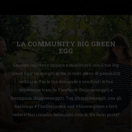
LA COMMUNITY BIG GREEN
EGG
Lasciati ispirare e impara a migliorarti con il tuo Big
Green Egg! Immergiti in un mondo pieno di possibilità
culinarie. Fai le tue domande e condividi le tue
esperienze tramite Facebook (biggreeneggit) e
Instagram (biggreeneggit). Tag @biggreeneggit, usa gli
hashtags #TheEvergreen and #forevergreen e fatti
vedere! Noi creiamo bellissimi ricordi. Ne farai parte?