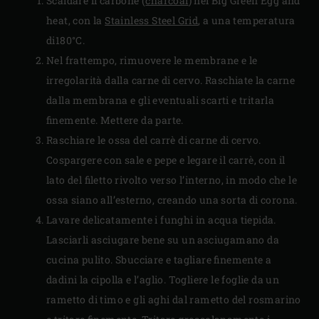
Scaldare il carbone (
charcoal
) nel Big Green Egg and
heat, con la
Stainless Steel Grid
, a una temperatura
di180°C.
Nel frattempo, rimuovere le membrane e le
irregolarità dalla carne di cervo. Raschiate la carne
dalla membrana e gli eventuali scarti e tritarla
finemente. Mettere da parte.
Raschiare le ossa del carrè di carne di cervo.
Cospargere con sale e pepe e legare il carrè, con il
lato del filetto rivolto verso l’interno, in modo che le
ossa siano all’esterno, creando una sorta di corona.
Lavare delicatamente i funghi in acqua tiepida.
Lasciarli asciugare bene su un asciugamano da
cucina pulito. Sbucciare e tagliare finemente a
dadini la cipolla e l’aglio. Togliere le foglie da un
rametto di timo e gli aghi dal rametto del rosmarino