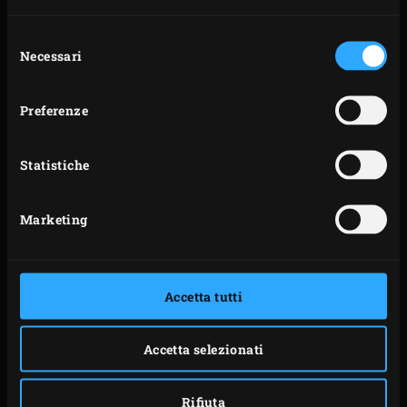
al dente. Mescolate regolarmente durante la
cottura. Aggiungete un po’ di acqua se la
Selezione
Necessari
del
preparazione inizia ad asciugarsi. Una volta che
consenso
l’orzo e le verdure sono pronte, fate evaporare tutta
l’acqua. Mentre l’orzo sta cuocendo, pulite e tritare
Preferenze
finemente i cavoletti. Rimuovete la pentola in ghisa
dall’EGG, mantecate con la panna acida e condite
Statistiche
con sale e pepe. Mettete il coperchio sulla pentola in
ghisa in modo che l’orzo perlato rimanga caldo
Marketing
mentre preparate i cavoletti.
Portate la temperatura dell’EGG a 250°C. Una volta
che si è quasi portato in temperatura, posizionate la
Accetta tutti
padella per saltare sulla griglia per riscaldarla. Nel
frattempo, sbucciate e tritate finemente la cipolla e
Accetta selezionati
l’aglio. Dimezzate il peperoncino per il lungo,
togliere il gambo e semi, e tagliate la polpa a
Rifiuta