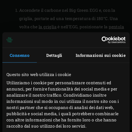
Accendete il carbone nel Big Green EGG e, con la
griglia, portate ad una temperatura di 180°C. Una
volta che
la griglia
è nell’EGG, posizionate la
pentola
in ghisa
per riscaldarla. Nel frattempo, sbucciate la
zucca e il sedano rapa e tagliateli in blocchi di circa
1 cm. Tritate grossolanamente i funghi shiitake.
Consenso
Dettagli
Informazioni sui cookie
Sbucciate la cipolla e l’aglio e tritateli finemente.
Scaldate l’olio di semi di girasole nella pentola in
Questo sito web utilizza i cookie
ghisa. Aggiungete gli ingredienti tritati e l’orzo
Utilizziamo i cookie per personalizzare contenuti ed
perlato e fate saltare per 5-8 minuti. Mescolate
annunci, per fornire funzionalità dei social media e per
occasionalmente mentre cuoce e chiudete il
analizzare il nostro traffico. Condividiamo inoltre
coperchio dell’EGG.
informazioni sul modo in cui utilizza il nostro sito con i
nostri partner che si occupano di analisi dei dati web,
Sfumate con il brodo vegetale, chiudete il coperchio
pubblicità e social media, i quali potrebbero combinarle
dell’EGG e lasciate cuocere a fuoco lento per 20-30
con altre informazioni che ha fornito loro o che hanno
minuti fino a quando l’orzo e le verdure sono cotte
raccolto dal suo utilizzo dei loro servizi.