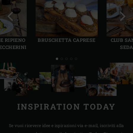
Precedente
Succ
E RIPIENO
BRUSCHETTA CAPRESE
CLUB SA
TECCHERINI
SEDA
INSPIRATION TODAY
Se vuoi ricevere idee e ispirazioni via e-mail, iscriviti alla