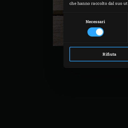
che hanno raccolto dal suo util
Selezione
del
Necessari
consenso
Rifiuta