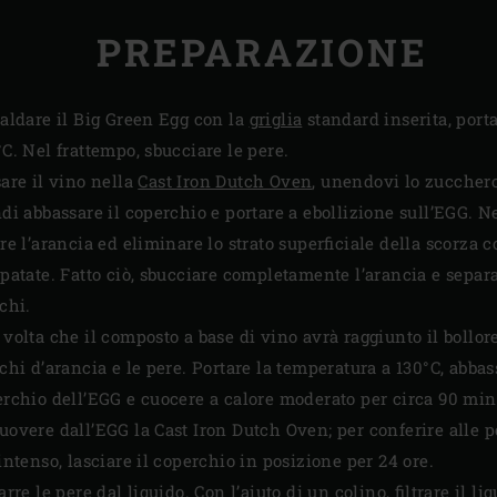
PREPARAZIONE
aldare il Big Green Egg con la
griglia
standard inserita, port
C. Nel frattempo, sbucciare le pere.
are il vino nella
Cast Iron Dutch Oven
, unendovi lo zucchero
di abbassare il coperchio e portare a ebollizione sull’EGG. Ne
re l’arancia ed eliminare lo strato superficiale della scorza 
patate. Fatto ciò, sbucciare completamente l’arancia e separa
chi.
volta che il composto a base di vino avrà raggiunto il bollore
chi d’arancia e le pere. Portare la temperatura a 130°C, abbas
rchio dell’EGG e cuocere a calore moderato per circa 90 min
overe dall’EGG la Cast Iron Dutch Oven; per conferire alle p
intenso, lasciare il coperchio in posizione per 24 ore.
arre le pere dal liquido. Con l’aiuto di un colino, filtrare il li