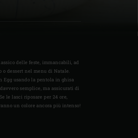
| Schweiz (Français)
z
lassico delle feste, immancabili, ad
 o dessert nel menu di Natale.
n Egg usando la pentola in ghisa
 davvero semplice, ma assicurati di
e le lasci riposare per 24 ore,
teranno un colore ancora più intenso!