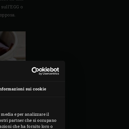
 sull’EGG o
ropposa.
nformazioni sui cookie
 media e per analizzare il
nostri partner che si occupano
azioni che ha fornito loro o