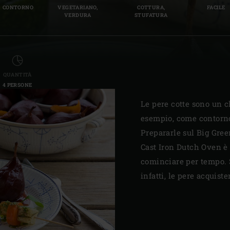
CONTORNO
VEGETARIANO,
COTTURA,
FACILE
Slovenia | Slovenija
VERDURA
STUFATURA
Spain | España
Sweden | Sverige
QUANTITÀ
Switzerland (French) 
4 PERSONE
Switzerland | Schwei
Le pere cotte sono un c
esempio, come contorno
Turkey | Türkiye
Prepararle sul Big Gree
Cast Iron Dutch Oven è
cominciare per tempo. S
infatti, le pere acquis