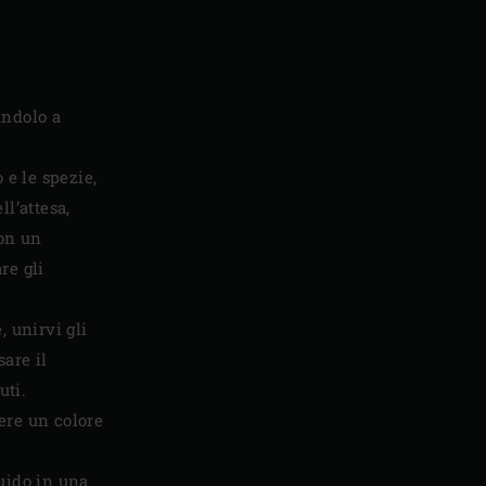
andolo a
 e le spezie,
ll’attesa,
con un
re gli
, unirvi gli
sare il
uti.
ere un colore
quido in una