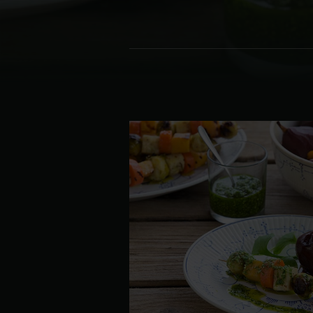
Denmark | Danmark
Estonia | Eesti
Finland | Suomi
France | France
Germany | Deutschland
Greece | Ελλάδα
Hungary | Magyarország