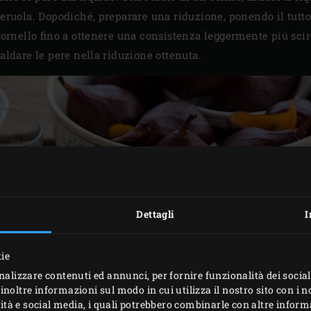
eruola. Dopodiché, preparare una riduzione, ponendo il tutto
fornello fino a ottenere una consistenza leggermente più sci
aldare le pere nella riduzione ottenuta.
Dettagli
I
kie
nalizzare contenuti ed annunci, per fornire funzionalità dei social
inoltre informazioni sul modo in cui utilizza il nostro sito con i 
icità e social media, i quali potrebbero combinarle con altre inform