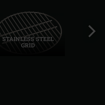
STAINLESS STEEL
GRID
Success