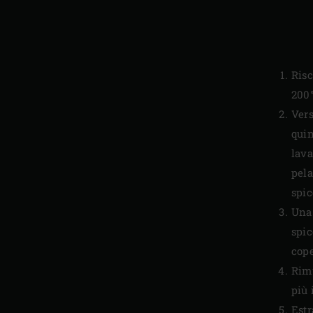
Risc
200°
Vers
quin
lava
pela
spic
Una 
spic
cope
Rimu
più 
Estr