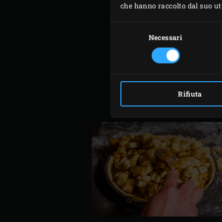
che hanno raccolto dal suo util
marroni. Sbucciate le cast
Ungete una teglia da crosta
Selezione
del
Necessari
cerchio abbastanza grande 
consenso
piccoli fori nella pasta. S
dell’EGG e cuocete in forno
Togliete la teglia dall’EGG
cagliata di yogurt di capra
Rifiuta
Tagliate la torta in fette e 