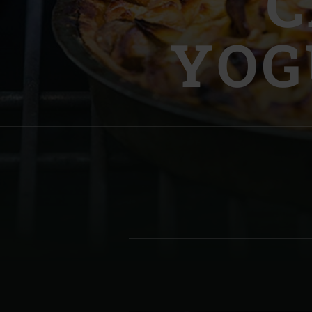
C
Denmark | Danmark
YOG
Estonia | Eesti
Finland | Suomi
France | France
Germany | Deutschland
Greece | Ελλάδα
Hungary | Magyarország