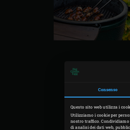
Accendete il carbone nel 
pasta in una terrina e impa
almeno 30 minuti.
Consenso
Incidi le castagne con il c
arrostite le castagne per c
Questo sito web utilizza i coo
Togliete le castagne dalla 
Utilizziamo i cookie per perso
appoggiate la griglia. Chiu
nostro traffico. Condividiamo 
di analisi dei dati web, pubbl
e rimuovete il torsolo Tagl