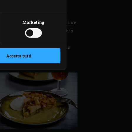
 mele.
oro infarinato per ottenere un
Marketing
zzate una forchetta per bucherellare
ulla griglia. Chiudete il coperchio
ttempo, mescolate lo zucchero alla
Accetta tutti