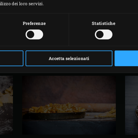
izzo dei loro servizi.
agne, tritatele grossolanamente e mescolate nel composto di
ta (Ø 23 cm) con burro e stendete la pasta su un piano di lav
Preferenze
Statistiche
da foderare lo stampo. Mettete l’impasto nella teglia e utili
tendete il composto di mele sopra la pasta e mettete la teglia s
 per circa 40 minuti fino a doratura.
 e lasciate che la torta si raffreddi prima di servirla. Nel fra
.
Accetta selezionati
servite con la cagliata.