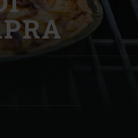
DI
APRA
| Schweiz (Français)
z