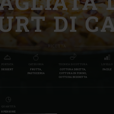
AGLIATA 
Slovenia | Slovenija
URT DI C
Spain | España
Sweden | Sverige
Switzerland (French) 
RICETTA
Switzerland | Schwei
Turkey | Türkiye
PORTATA
CATEGORIA
TECNICA DI COTTURA
LIVELLO
DESSERT
FRUTTA,
COTTURA DIRETTA,
FACILE
PASTICCERIA
COTTURA IN FORNO,
COTTURA INDIRETTA
QUANTITÀ
8 PERSONE