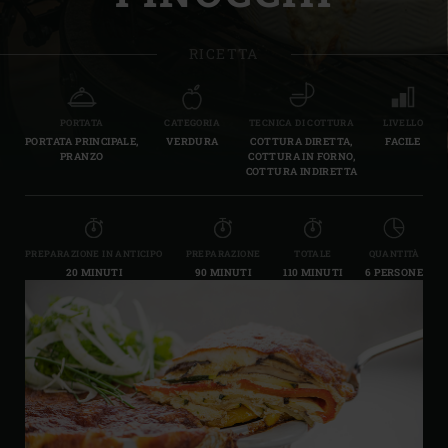
RICETTA
PORTATA
CATEGORIA
TECNICA DI COTTURA
LIVELLO
PORTATA PRINCIPALE,
VERDURA
COTTURA DIRETTA,
FACILE
PRANZO
COTTURA IN FORNO,
COTTURA INDIRETTA
PREPARAZIONE IN ANTICIPO
PREPARAZIONE
TOTALE
QUANTITÀ
20 MINUTI
90 MINUTI
110 MINUTI
6 PERSONE