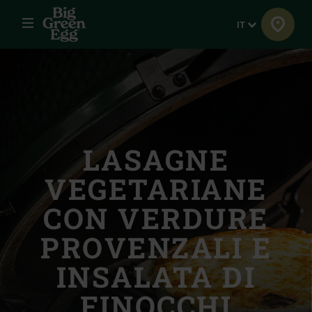
Menu
Lingua
IT
LASAGNE
VEGETARIANE
CON VERDURE
PROVENZALI E
INSALATA DI
FINOCCHI