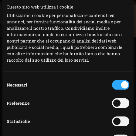
Questo sito web utilizza i cookie
Utilizziamo i cookie per personalizzare contenuti ed
annunci, per fornire funzionalità dei social media e per
analizzare il nostro traffico. Condividiamo inoltre
informazioni sul modo in cui utilizza il nostro sito con i
nostri partner che si occupano di analisi dei dati web,
PREPARAZIONE
pubblicità e social media, i quali potrebbero combinarle
con altre informazioni che ha fornito loro o che hanno
raccolto dal suo utilizzo dei loro servizi.
Disponete i peperoni sulla griglia e arrostite
uniformemente su tutti i lati per circa 10 minuti
Selezione
fino a quando la pelle non sarà annerita. Nel
Necessari
del
frattempo, grigliate le fette di portobello, le
consenso
melanzane e le zucchine per circa 2 minuti per lato;
Preferenze
chiudete il coperchio dell’EGG dopo ogni passaggio.
Lasciate raffreddare le fette di verdura su un
Statistiche
canovaccio pulito. Togliete i peperoni dall’EGG e
copriteli con una pellicola di plastica.