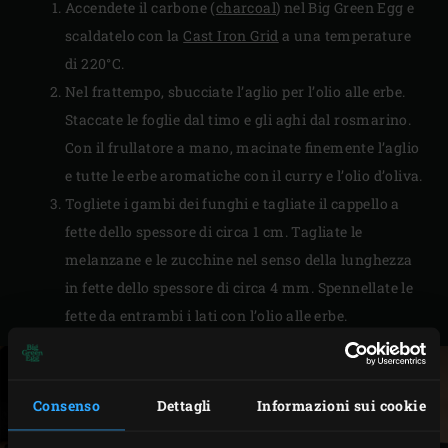
Accendete il carbone (
charcoal
) nel Big Green Egg e
scaldatelo con la
Cast Iron Grid
a una temperature
di 220°C.
Nel frattempo, sbucciate l’aglio per l’olio alle erbe.
Staccate le foglie dal timo e gli aghi dal rosmarino.
Con il frullatore a mano, macinate finemente l’aglio
e tutte le erbe aromatiche con il curry e l’olio d’oliva.
Togliete i gambi dei funghi e tagliate il cappello a
fette dello spessore di circa 1 cm. Tagliate le
melanzane e le zucchine nel senso della lunghezza
in fette dello spessore di circa 4 mm. Spennellate le
fette da entrambi i lati con l’olio alle erbe.
Consenso
Dettagli
Informazioni sui cookie