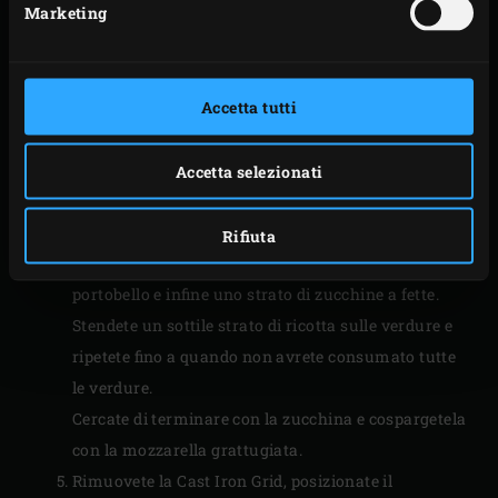
Marketing
Sbucciate le cipolle e tagliatrle in anelli sottili.
Mescolate la ricotta, le uova e i tuorli d’uovo con
una frusta o un frullatore a mano.
Accetta tutti
Togliete le bucce, i gambi e i semi dai peperoni
arrostiti e tagliate la polpa a strisce larghe.
Disponete le verdure a strati sovrapposti in una
Accetta selezionati
teglia da forno (Ø 30 cm). Iniziate con le fette di
melanzana, cospargetele con qualche anello di
Rifiuta
cipolla, distribuite uno strato di peperone, poi di
portobello e infine uno strato di zucchine a fette.
Stendete un sottile strato di ricotta sulle verdure e
ripetete fino a quando non avrete consumato tutte
le verdure.
Cercate di terminare con la zucchina e cospargetela
con la mozzarella grattugiata.
Rimuovete la Cast Iron Grid, posizionate il