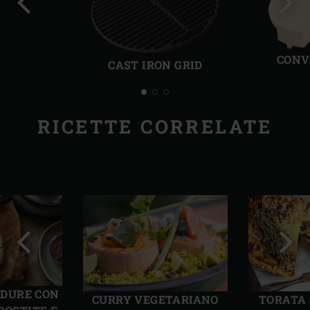
Precedente
Succ
CONV
CAST IRON GRID
RICETTE CORRELATE
Precedente
Succ
RDURE CON
CURRY VEGETARIANO
TORATA 