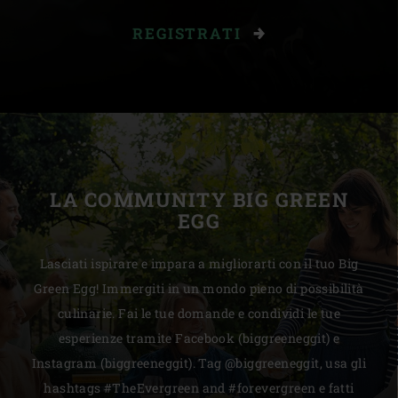
REGISTRATI
LA COMMUNITY BIG GREEN
EGG
Lasciati ispirare e impara a migliorarti con il tuo Big
Green Egg! Immergiti in un mondo pieno di possibilità
culinarie. Fai le tue domande e condividi le tue
esperienze tramite Facebook (biggreeneggit) e
Instagram (biggreeneggit). Tag @biggreeneggit, usa gli
hashtags #TheEvergreen and #forevergreen e fatti