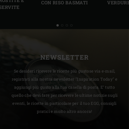
ROSTITE E
CON RISO BASMATI
VERDURE
 SERVITE
NEWSLETTER
Se desideri ricevere le ricette più gustose via e-mail,
registrati alla nostra newsletter "Inspiration Today" e
aggiungi più gusto alla tua casella di posta. E’ tutto
quello che devi fare per ricevere le ultime notizie sugli
eventi, le ricette in particolare per il tuo EGG, consigli
pratici e molto altro ancora!