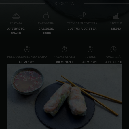
RICETTA
PORTATA
CATEGORIA
TECNICA DI COTTURA
LIVELLO
ANTIPASTO,
GAMBERI,
COTTURA DIRETTA
MEDIO
SNACK
PESCE
PREPARAZIONE IN ANTICIPO
PREPARAZIONE
TOTALE
QUANTITÀ
20 MINUTI
20 MINUTI
40 MINUTI
4 PERSONE