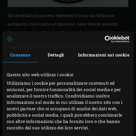
Gli involtini primavera vietnamiti sono un delizioso
antipasto, così come un gustoso, sano snack asiatico.
Questo è un involtino freddo, quindi, se preferite, potete
grigliare in anticipo i gamberoni e le strisce di cetriolo.
Tuttavia, vi consigliamo di riempire i fogli di pasta di riso
Consenso
Dettagli
Informazioni sui cookie
poco prima di servirli, per non rischiate che si attacchino
l’uno all’altro.
Questo sito web utilizza i cookie
Utilizziamo i cookie per personalizzare contenuti ed
annunci, per fornire funzionalità dei social media e per
STAMPA
analizzare il nostro traffico. Condividiamo inoltre
informazioni sul modo in cui utilizza il nostro sito con i
nostri partner che si occupano di analisi dei dati web,
pubblicità e social media, i quali potrebbero combinarle
ACCESSORI CORRELATI
con altre informazioni che ha fornito loro o che hanno
raccolto dal suo utilizzo dei loro servizi.