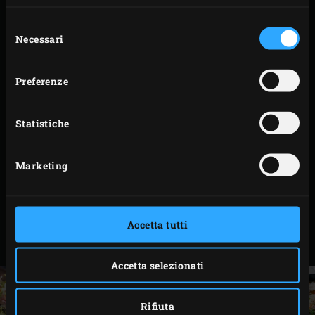
Selezione
Necessari
del
consenso
Preferenze
Precedente
Succ
Statistiche
CAST IRON GRID
Marketing
RICETTE CORRELATE
Accetta tutti
Accetta selezionati
Rifiuta