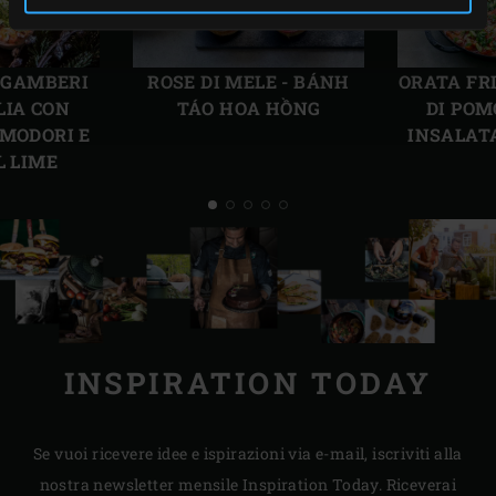
Precedente
Succ
I GAMBERI
ROSE DI MELE - BÁNH
ORATA FR
LIA CON
TÁO HOA HỒNG
DI POM
OMODORI E
INSALAT
L LIME
INSPIRATION TODAY
Se vuoi ricevere idee e ispirazioni via e-mail, iscriviti alla
nostra newsletter mensile Inspiration Today. Riceverai