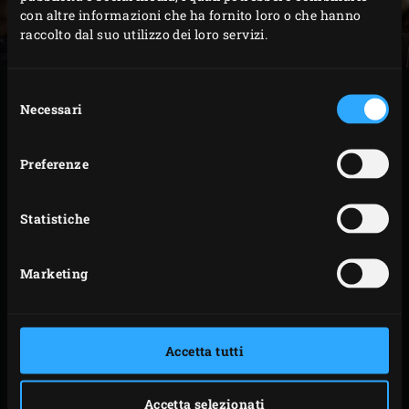
con altre informazioni che ha fornito loro o che hanno
raccolto dal suo utilizzo dei loro servizi.
Selezione
PROCEDIMENTO
Necessari
del
consenso
Accendere la
carbonella
nel Big Green Egg e
Preferenze
scaldarlo ad una temperature di 200°C usando il
convEGGtor
e la S
tainless Steel Grid
.
Statistiche
Nel frattempo ungere con il burro uno stampo per
crostate dal fondo largo (Ø 32 cm). Spolverizzare
Marketing
con farina ed eliminare quella in eccesso.
Spolverizzate di farina il piano di lavoro, adagiatevi
sopra l’impasto e stendetelo con il mattarello a uno
Accetta tutti
spessore di circa 5 millimetri in una sfoglia
abbastanza grande da rivestire lo stampo. Foderare
lo stampo per flan con l’impasto, lasciandolo
Accetta selezionati