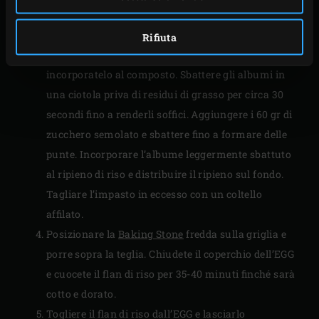
sporgere dal bordo di almeno 1 cm.
Togliere il ripieno dal frigorifero e mescolare per
Rifiuta
ammorbidirlo. Aggiungete il tuorlo d’uovo e
incorporatelo al composto. Sbattere gli albumi in
una ciotola priva di residui di grasso per circa 30
secondi fino a renderli soffici. Aggiungere i 60 gr di
zucchero semolato e sbattere fino a formare delle
punte. Incorporare l’albume leggermente sbattuto
al ripieno di riso e distribuire il ripieno sul fondo.
Tagliare l’impasto in eccesso con un coltello
affilato.
Posizionare la
Baking Stone
fredda sulla griglia e
porre sopra la teglia. Chiudete il coperchio dell’EGG
e cuocete il flan di riso per 35-40 minuti finché sarà
cotto e dorato.
Togliere il flan di riso dall’EGG e lasciarlo