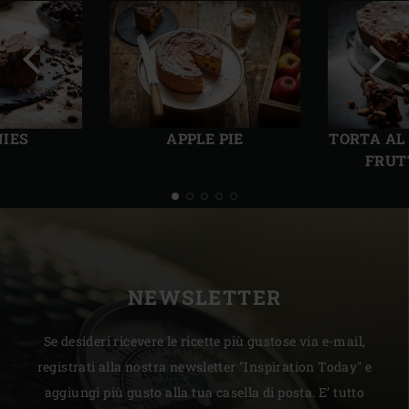
Precedente
Succ
IES
APPLE PIE
TORTA AL
FRUT
NEWSLETTER
Se desideri ricevere le ricette più gustose via e-mail,
registrati alla nostra newsletter "Inspiration Today" e
aggiungi più gusto alla tua casella di posta. E’ tutto