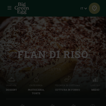
Menu
Lingua
IT
FLAN DI RISO
RICETTA
PORTATA
CATEGORIA
TECNICA DI COTTURA
LIVELLO
DESSERT
PASTICCERIA,
COTTURA IN FORNO
MEDIO
TORTE