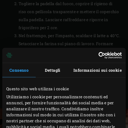
Togliere la padella dal fuoco, coprire il ripieno di
riso con pellicola trasparente e mettere il coperchio
sulla padella. Lasciare raffreddare e riporre in
frigorifero per 2 ore.
Nel frattempo, per l’impasto, scaldare il latte a 40°C.
Setacciare la farina sul piano di lavoro. Formare
una fontana con la farina e versare il latte tiepido.
Aggiungere il lievito e mescolarlo con il latte.
Sbattere l’uovo, pesare 60 gr e unirlo al latte. Unire
Consenso
Dettagli
Informazioni sui cookie
lo zucchero semolato, aggiungere il burro e il sale.
Impastare fino ad ottenere un impasto liscio ed
Questo sito web utilizza i cookie
elastico in circa 15 minuti. Coprire l’impasto con
Utilizziamo i cookie per personalizzare contenuti ed
pellicola trasparente e lasciare riposare per 1 ora.
annunci, per fornire funzionalità dei social media e per
analizzare il nostro traffico. Condividiamo inoltre
informazioni sul modo in cui utilizza il nostro sito con i
nostri partner che si occupano di analisi dei dati web,
pubblicità e social media, i quali potrebbero combinarle