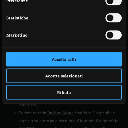
Preferenze
PROCEDIMENTO
Statistiche
Accendere la
carbonella
nel Big Green Egg e
scaldarlo a una temperature di 200°C usando il
Marketing
convEGGtor
e la S
tainless Steel Grid
.
Nel frattempo, ungere una teglia (Ø 18 cm) con il
burro. Stendete la pasta sul piano di lavoro fino ad
Accetta tutti
arrivare ad uno spessore di 5 mm e ponetelo nello
stampo.
Accetta selezionati
Distribuire il ripieno sulla base della torta. Tagliate
la punta della sacca da pasticcere con un’apertura
Rifiuta
di 1 cm. Distribuite in cerchi concentrici la
copertura.
Posizionare la
Baking Stone
fredda sulla griglia e
sopra uno stampo a cerniera. Chiudere il coperchio