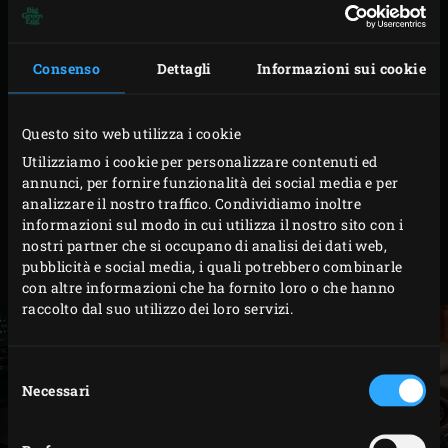
pellicola e lasciarlo riposare in frigo per 1 ora.
Nel frattempo, per il ripieno setacciare la farina in
Consenso
Dettagli
Informazioni sui cookie
una ciotola. Sbattere l’uovo, aggiungerlo alla farina
con la pasta di mandorle, la farina di mandorle
Questo sito web utilizza i cookie
frullate, il burro e la farina di mais. Mescolare bene.
Utilizziamo i cookie per personalizzare contenuti ed
Pelare le mele, estratte i torsoli e tagliarle a cubetti
annunci, per fornire funzionalità dei social media e per
di 2 cm. Mescolarle al ripieno insieme all’uvetta.
analizzare il nostro traffico. Condividiamo inoltre
Per la copertura, sbattere l’uovo, in una ciotola
informazioni sul modo in cui utilizza il nostro sito con i
nostri partner che si occupano di analisi dei dati web,
aggiungere la pasta di mandorla. Mescolare bene e
pubblicità e social media, i quali potrebbero combinarle
riporla in una tasca da pasticcere.
con altre informazioni che ha fornito loro o che hanno
raccolto dal suo utilizzo dei loro servizi.
Selezione
Necessari
del
consenso