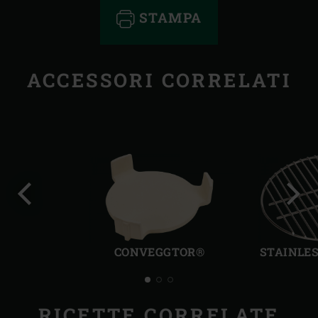
STAMPA
ACCESSORI CORRELATI
Precedente
Succ
CONVEGGTOR®
STAINLES
RICETTE CORRELATE