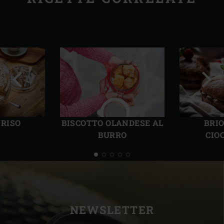
Precedente
Succ
 RISO
BISCOTTO OLANDESE AL
BRI
BURRO
CIO
NEWSLETTER