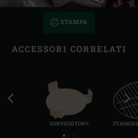
STAMPA
ACCESSORI CORRELATI
Precedente
Succ
CONVEGGTOR®
STAINLES