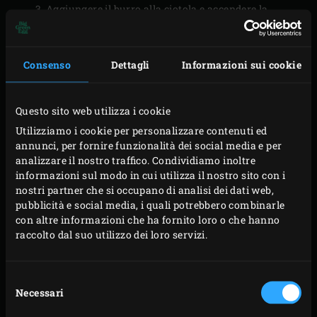
Aggiungere il burro alla ciotola e accendere la
macchina; lasciare che si mescoli fino a che non sia
tutto combinato. Infine, aggiungere i mirtilli e
Consenso
Dettagli
Informazioni sui cookie
aspettare che siano mescolati in tutto l’impasto.
Mettere l’impasto in una ciotola di plastica. Coprire
la ciotola con una pellicola trasparente e lasciar
Questo sito web utilizza i cookie
lievitare l’impasto per 30 minuti.
Utilizziamo i cookie per personalizzare contenuti ed
annunci, per fornire funzionalità dei social media e per
Infarinare leggermente il piano di lavoro. Mettere la
analizzare il nostro traffico. Condividiamo inoltre
pasta e spingere verso il basso per far uscire l’aria.
informazioni sul modo in cui utilizza il nostro sito con i
Piegare quattro angoli di pasta verso il centro, in
nostri partner che si occupano di analisi dei dati web,
pubblicità e social media, i quali potrebbero combinarle
modo da formare una specie di busta. Poi coprire di
con altre informazioni che ha fornito loro o che hanno
nuovo l’impasto con la pellicola trasparente e
raccolto dal suo utilizzo dei loro servizi.
lasciate lievitare per altri 30 minuti.
Stendere la pasta su un piano di lavoro spolverato
Selezione
di farina a circa 1 cm di spessore, poi spolverare con
Necessari
del
la farina. Con un tagliabiscotti a forma di cuore (di
consenso