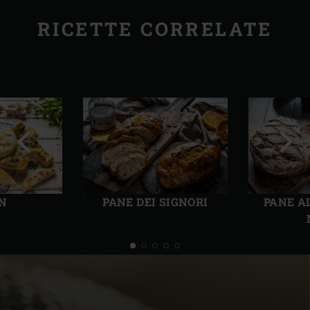
RICETTE CORRELATE
Precedente
Succ
N
PANE DEI SIGNORI
PANE A