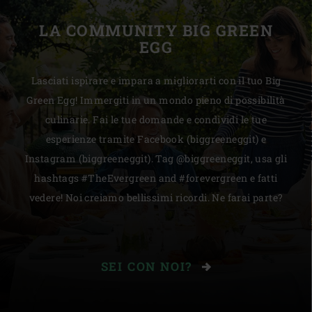
LA COMMUNITY BIG GREEN
EGG
Lasciati ispirare e impara a migliorarti con il tuo Big
Green Egg! Immergiti in un mondo pieno di possibilità
culinarie. Fai le tue domande e condividi le tue
esperienze tramite Facebook (biggreeneggit) e
Instagram (biggreeneggit). Tag @biggreeneggit, usa gli
hashtags #TheEvergreen and #forevergreen e fatti
vedere! Noi creiamo bellissimi ricordi. Ne farai parte?
SEI CON NOI?