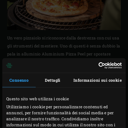
Un vero pizzaiolo si riconosce dalla destrezza con cui usa
gli strumenti del mestiere. Uno di questi è senza dubbio la
pala in alluminio Aluminium Pizza Peel per spostare
delicatamente le pizze fatte in casa e appoggiarle sulla
pietra calda
del Big Green Egg. Il successo è garantito!
Consenso
Dettagli
Informazioni sui cookie
La Aluminium Pizza Peel ha una lama in alluminio
sottile che si inserisce facilmente sotto le pizze, il pane e
le crostate appena sfornate. Il manico lungo, con una
Questo sito web utilizza i cookie
comoda impugnatura, impedisce di scottarsi. Chi vuole
Utilizziamo i cookie per personalizzare contenuti ed
annunci, per fornire funzionalità dei social media e per
un’altra fetta?
analizzare il nostro traffico. Condividiamo inoltre
informazioni sul modo in cui utilizza il nostro sito con i
Code
127761