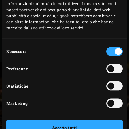
informazioni sul modo in cui utilizza il nostro sito con i
Girare le costolette di agnello e l’aglio. Mettere il
nostri partner che si occupano di analisi dei dati web,
timo e il rosmarino sopra e in mezzo alle costolette
pubblicità e social media, i quali potrebbero combinarle
e all’aglio, grigliare nuovamente per 2 minuti.
con altre informazioni che ha fornito loro o che hanno
raccolto dal suo utilizzo dei loro servizi.
Chiudere il coperchio dell’EGG dopo ogni passaggio.
Togliere le costolette di agnello dall’EGG e servirle
con la ratatouille e il chimichurri. Spremere l’aglio
Selezione
Necessari
del
sulla carne.
consenso
Preferenze
Statistiche
Marketing
Accetta tutti