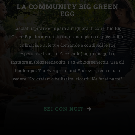
LA COMMUNITY BIG GREEN
EGG
Lasciati ispirare e impara a migliorarti con il tuo Big
Green Egg! Immergiti in un mondo pieno di possibilità
culinarie. Fai le tue domande e condividi le tue
esperienze tramite Facebook (biggreeneggit) e
Instagram (biggreeneggit). Tag @biggreeneggit, usa gli
hashtags #TheEvergreen and #forevergreen e fatti
vedere! Noi creiamo bellissimi ricordi. Ne farai parte?
SEI CON NOI?