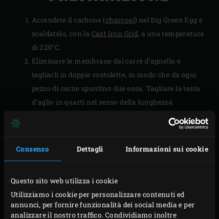
Accendete il carbone (
charcoal
) nel Big Green Egg e
scaldatelo, con la
Cast Iron Grid
, a una temperature
di 220°C.
Eliminare le membrane dai carré d’agnello e
tagliarli in doppie costolette, in modo che da ogni
pezzo di carne spuntino due ossa. Tagliare la testa
d’aglio in quarti nel senso della lunghezza.
PREPARAZIONE
Consenso
Dettagli
Informazioni sui cookie
Posizionare le costolette di agnello sulla griglia, con
il lato tagliato verso il basso. Chiudere il coperchio
Questo sito web utilizza i cookie
dell’EGG e grigliare la carne e l’aglio per circa 2
Utilizziamo i cookie per personalizzare contenuti ed
minuti. Ruotare le costolette e l’aglio di un quarto di
annunci, per fornire funzionalità dei social media e per
giro e grigliare per altri 2 minuti.
analizzare il nostro traffico. Condividiamo inoltre