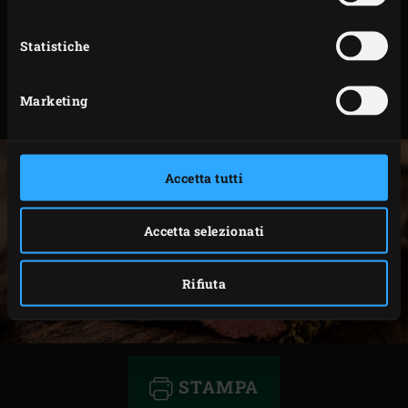
Lasciare cuocere i carré di agnello per 15-20 minuti
fino al raggiungimento della temperatura interna
Statistiche
impostata.
Togliere i carré di agnello dall’EGG e lasciarli
Marketing
riposare per circa 5 minuti prima di tagliarli.
Accetta tutti
Accetta selezionati
Rifiuta
STAMPA