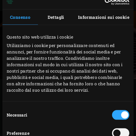
di alloro.
Consenso
Dettagli
Informazioni sui cookie
Questo sito web utilizza i cookie
Utilizziamo i cookie per personalizzare contenuti ed
annunci, per fornire funzionalità dei social media e per
analizzare il nostro traffico. Condividiamo inoltre
informazioni sul modo in cui utilizza il nostro sito con i
nostri partner che si occupano di analisi dei dati web,
pubblicità e social media, i quali potrebbero combinarle
con altre informazioni che ha fornito loro o che hanno
COTTURA
raccolto dal suo utilizzo dei loro servizi.
Posizionare la Perforated Grid sulla griglia e
Selezione
inserire il
Dual Probe Remote Thermometer
Necessari
del
consenso
all’interno di uno dei carrè. Chiudere il coperchio
dell’EGG e impostare la temperatura al cuore a 55°C.
Preferenze