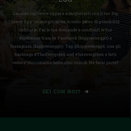
Lasciati ispirare e impara a migliorarti con il tuo Big
Green Egg! Immergiti in un mondo pieno di possibilità
culinarie. Fai le tue domande e condividi le tue
esperienze tramite Facebook (biggreeneggit) e
Instagram (biggreeneggit). Tag @biggreeneggit, usa gli
hashtags #TheEvergreen and #forevergreen e fatti
vedere! Noi creiamo bellissimi ricordi. Ne farai parte?
SEI CON NOI?