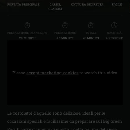
PORTATA PRINCIPALE
CARNE,
COTTURA INDIRETTA
FACILE
CLASSICI
PREPARAZIONE IN ANTICIPO
PREPARAZIONE
TOTALE
QUANTITÀ
20 MINUTI
25 MINUTI
45 MINUTI
4 PERSONE
Please
accept marketing-cookies
to watch this video
Le costolette d’agnello sono deliziose, ideali per le
occasioni speciali e facilissime da preparare sul Big Green
Egg. Il carré d’agnello di questa ricetta ha una deliziosa