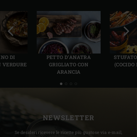
Precedente
Succ
INO DI
PETTO D’ANATRA
STUFATO
N VERDURE
GRIGLIATO CON
(COCIDO
ARANCIA
NEWSLETTER
Se desideri ricevere le ricette più gustose via e-mail,