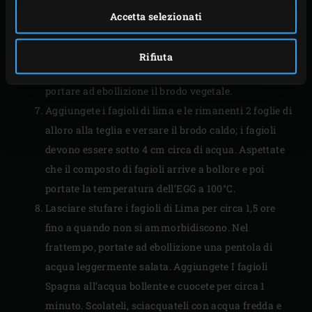
affumicata. Chiudete il coperchio dell’EGG e
Accetta selezionati
soffriggete fino a quando la cipolla non è glassata.
Aggiungete la passata di pomodoro e lasciate
Rifiuta
disacidificare per circa 1 minuto. Nel frattempo,
portare ad ebollizione il brodo vegetale.
Aggiungete i fagioli di lima e le rimanenti 2 foglie di
alloro alla teglia e versare il brodo caldo; i fagioli
devono essere sotto 4 cm circa di acqua. Aspettate
che il composto di fagioli arrive a bollore e poi
portate la temperatura dell’EGG a 100°C.
Lasciare stufare i fagioli di Lima per circa 1,5 ore
fino a quando non si ammorbidiscono. Nel
frattempo, portate ad ebollizione una pentola di
acqua leggermente salata. Aggiungete I fagioli
Spagna all’acqua bollente e cuocete per circa 1
minuto. Scolateli, sciacquateli con acqua fredda e