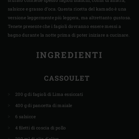
stufato contiene spesso fagioli bianchi, confit di anatra,
salsicce e grasso d’oca. Questa ricetta del kamado è una
versione leggermente più leggera, ma altrettanto gustosa.
Tenete presente che i fagioli dovranno essere messi a
bagno durante la notte prima di poter iniziare a cucinare.
INGREDIENTI
CASSOULET
200 g di fagioli di Lima essiccati
400 g di pancetta di maiale
6 salsicce
4 filetti di coscia di pollo
200 ml di olio d’oliva