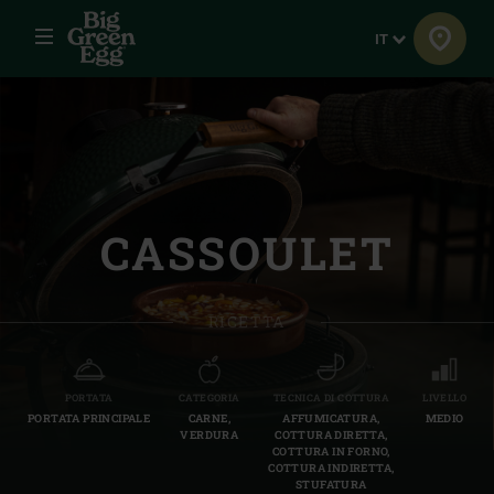
Menu
Lingua
IT
CASSOULET
RICETTA
PORTATA
CATEGORIA
TECNICA DI COTTURA
LIVELLO
PORTATA PRINCIPALE
CARNE,
AFFUMICATURA,
MEDIO
VERDURA
COTTURA DIRETTA,
COTTURA IN FORNO,
COTTURA INDIRETTA,
STUFATURA