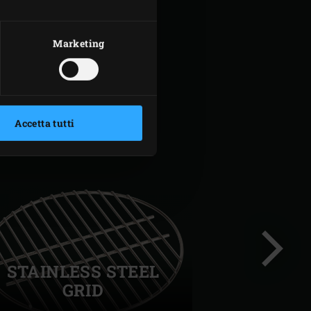
Marketing
Accetta tutti
STAINLESS STEEL
GRID
Success