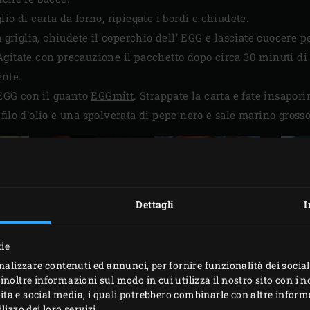
io di carta da forno, ripiegate i bordi e chiudete.
a griglia, chiudete il coperchio dell’ EGG e lasciate cuocere p
gitate con precauzione il pacchetto dopo circa 30 minuti di 
nte.
 EGG con il guanto
EGGmitt
. Strappate la carta e fate insapor
filo d’olio e una spolverata di pepe nero e sale marino gross
Dettagli
I
kie
nalizzare contenuti ed annunci, per fornire funzionalità dei social
inoltre informazioni sul modo in cui utilizza il nostro sito con i 
icità e social media, i quali potrebbero combinarle con altre inform
STAMPA
izzo dei loro servizi.