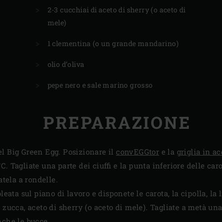
2-3 cucchiai di aceto di sherry (o aceto di
mele)
1 clementina (o un grande mandarino)
olio d’oliva
pepe nero e sale marino grosso
PREPARAZIONE
l Big Green Egg. Posizionare il
convEGGtor
e la
griglia in a
 Tagliate una parte dei ciuffi e la punta inferiore delle carot
atela a rondelle.
leata sul piano di lavoro e disponete le carota, la cipolla, la li
i zucca, aceto di sherry (o aceto di mele). Tagliate a metà u
nche le bucce.