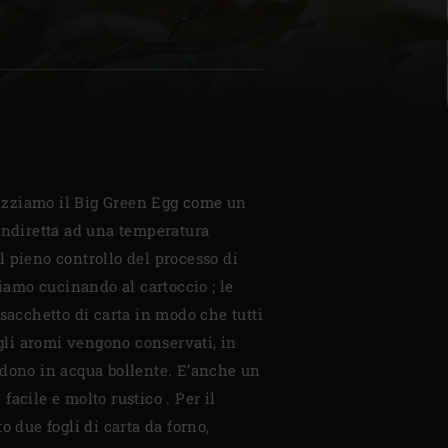
| Schweiz (Français)
z
ilizziamo il Big Green Egg come un
indiretta ad una temperatura
 pieno controllo del processo di
tiamo cucinando al cartoccio ; le
 sacchetto di carta in modo che tutti
 gli aromi vengono conservati, in
rdono in acqua bollente. E’anche un
acile e molto rustico . Per il
o due fogli di carta da forno,