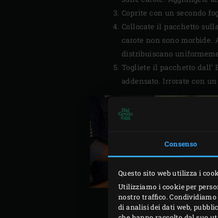
Coprite con un secondo fogl
Collocate il pacchetto sull
carote non sono morbide. A
distribuiscano uniformeme
Togliete il pacchetto dall’
addensato. Irrorate con un 
Consenso
Questo sito web utilizza i coo
Utilizziamo i cookie per perso
nostro traffico. Condividiamo 
di analisi dei dati web, pubbl
che hanno raccolto dal suo util