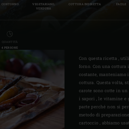
CONTORNO
VEGETARIANO,
COTTURA INDIRETTA
FACILE
Slovenia | Slovenija
VERDURA
Spain | España
Sweden | Sverige
QUANTITÀ
Switzerland (French) 
4 PERSONE
Switzerland | Schwei
Con questa ricetta , ut
forno. Con una cottura 
Turkey | Türkiye
costante, manteniamo il
cottura. Questa volta, s
carote sono cotte in un
i sapori , le vitamine e
parte perché non si pe
metodo di preparazione f
cartoccio , abbiamo usat