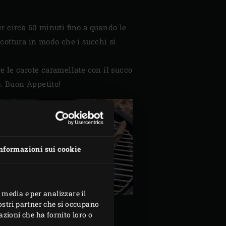
er circa 60 minuti fino a quando le
cottura in modo che i succhi si
ire le carote caramellate con il succo
o. Buon Appetito!
nformazioni sui cookie
 media e per analizzare il
nostri partner che si occupano
azioni che ha fornito loro o