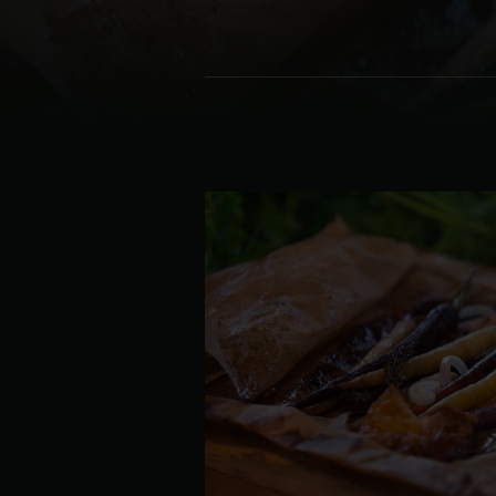
Denmark | Danmark
Estonia | Eesti
Finland | Suomi
France | France
Germany | Deutschland
Greece | Ελλάδα
Hungary | Magyarország