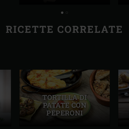
RICETTE CORRELATE
TORTILLA DI
E
PATATE CON
PEPERONI