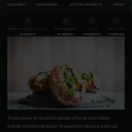
CONTORNO
VEGETARIANO
COTTURA INDIRETTA
FACILE
PREPARAZIONE IN ANTICIPO
PREPARAZIONE
TOTALE
QUANTITÀ
15 MINUTI
90 MINUTI
105 MINUTI
4 PERSONE
Vi piacciono le classiche patate al forno con crème
fraiche ed erba cipollina? Preparatevi allora a unire gli