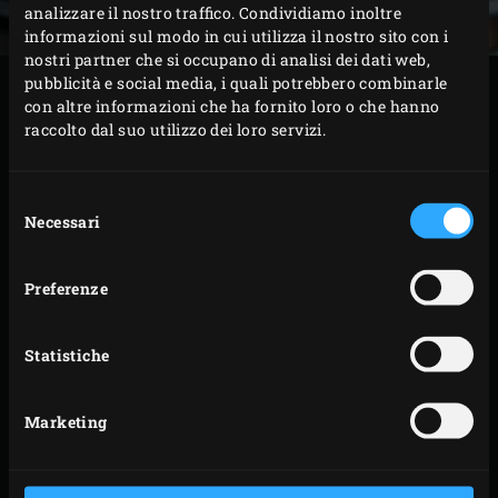
analizzare il nostro traffico. Condividiamo inoltre
informazioni sul modo in cui utilizza il nostro sito con i
nostri partner che si occupano di analisi dei dati web,
pubblicità e social media, i quali potrebbero combinarle
PREPARAZIONE
con altre informazioni che ha fornito loro o che hanno
raccolto dal suo utilizzo dei loro servizi.
Mettete le patate dolci sulla griglia e chiudete il coperchio
dell’EGG. Cuocete le patate per circa 90 minuti fino a
Selezione
renderle morbide. Nel frattempo, tagliate il formaggio
Necessari
del
consenso
feta a listarelle. Tritate finemente il prezzemolo.
Preferenze
Rimuovete le patate dolci dall’EGG e tagliarle
longitudinalmente per circa due terzi. Riponetele con le
fettine di feta e cospargetele con il prezzemolo tritato
Statistiche
finemente.
Marketing
CONSIGLI:
Se non avete patate dolci o se volete offrire ai vostri