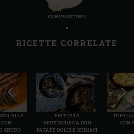
Precedente
Succ
CONVEGGTOR®
RICETTE CORRELATE
Precedente
Succ
ERDI ALLA
FRITTATA
TORTILL
A CON
VEGETARIANA CON
CON 
O CRUDO
PATATE DOLCI E SPINACI