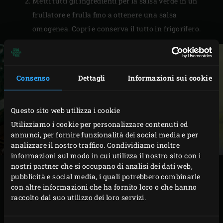
Metti tutti gli ingredienti per la salsa verde in un
frullatore e frulla fino a ottenere una salsa
omogenea. Copri e conserva il tutto in frigorifero.
Consenso
Dettagli
Informazioni sui cookie
Questo sito web utilizza i cookie
Utilizziamo i cookie per personalizzare contenuti ed
annunci, per fornire funzionalità dei social media e per
analizzare il nostro traffico. Condividiamo inoltre
informazioni sul modo in cui utilizza il nostro sito con i
nostri partner che si occupano di analisi dei dati web,
PROCEDIMENTO
pubblicità e social media, i quali potrebbero combinarle
con altre informazioni che ha fornito loro o che hanno
raccolto dal suo utilizzo dei loro servizi.
Accendi il
carbone
nel Big Green Egg e riscaldalo a
una temperatura di 100°C. Nel frattempo, scola la