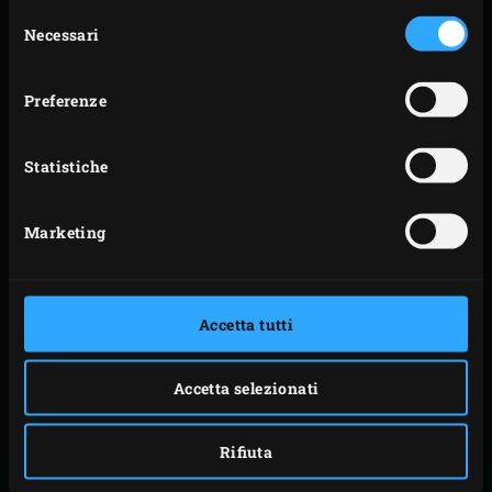
burrata e asciugala delicatamente con carta da
Selezione
Necessari
del
cucina. Disponi la burrata sulla
Half Perforated
consenso
Grid
.
Cospargi una manciata di
Chips
da affumicatura al
Preferenze
ciliegio sul carbone ardente e posiziona il
convEGGtor
. Metti la
stainless steel grid
nell’EGG e
Statistiche
posiziona la griglia forata con la burrata sopra.
Chiudi il coperchio del kamado e lascia affumicare
Marketing
la burrata per circa 10 minuti. Posizionando il
convEGGtor la temperatura scenderà. Questo è
anche l’obiettivo, poiché la burrata non ha bisogno
Accetta tutti
di cuocere.
Togli la burrata dall’EGG, mettila su un piatto e
Accetta selezionati
riponila in frigorifero per raffreddare il formaggio.
Rimuovi la half perforated grid e la stainless steel
Rifiuta
grid dal kamado ma lascia il convEGGtor inserito.