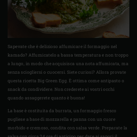
Sapevate che è delizioso affumicare il formaggio nel
kamado? Affumicatelo a bassa temperatura e non troppo
a lungo, in modo che acquisisca una nota affumicata, ma
senza sciogliersi o cuocersi. Siete curiosi? Allora provate
questa ricetta Big Green Egg. È ottima come antipasto o
snack da condividere. Non crederete ai vostri occhi
quando assaggerete quanto è buona!
La base è costituita da burrata, un formaggio fresco
pugliese a base di mozzarella e panna con un cuore
morbido e cremoso, condita con salsa verde. Preparate la
salsa con circa 24 ore di anticipo per dare ai sapori il