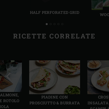
Precedente
Succ
HALF PERFORATED GRID
WOO
RICETTE CORRELATE
Precedente
Succ
 SALMONE,
PIADINE CON
CROS
E ROTOLO
PROSCIUTTO & BURRATA
INSALATA
IOLA
SCAMPI 