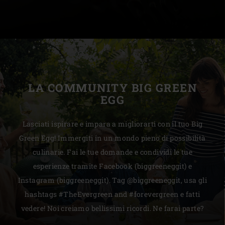
LA COMMUNITY BIG GREEN
EGG
Lasciati ispirare e impara a migliorarti con il tuo Big
Green Egg! Immergiti in un mondo pieno di possibilità
culinarie. Fai le tue domande e condividi le tue
esperienze tramite Facebook (biggreeneggit) e
Instagram (biggreeneggit). Tag @biggreeneggit, usa gli
hashtags #TheEvergreen and #forevergreen e fatti
vedere! Noi creiamo bellissimi ricordi. Ne farai parte?