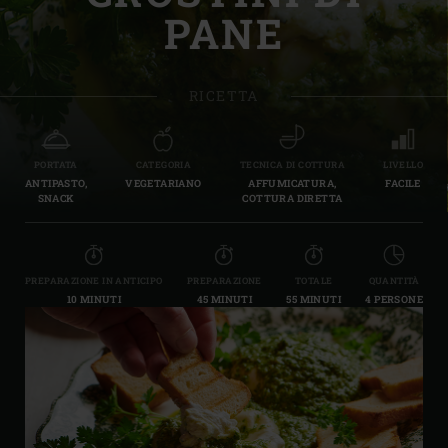
PANE
RICETTA
PORTATA
CATEGORIA
TECNICA DI COTTURA
LIVELLO
ANTIPASTO,
VEGETARIANO
AFFUMICATURA,
FACILE
SNACK
COTTURA DIRETTA
PREPARAZIONE IN ANTICIPO
PREPARAZIONE
TOTALE
QUANTITÀ
10 MINUTI
45 MINUTI
55 MINUTI
4 PERSONE