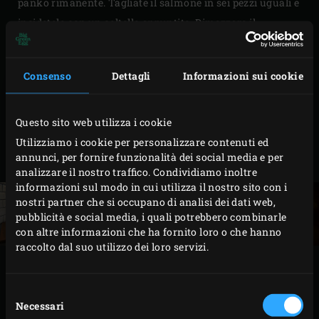
panko rimanente. Tagliate il salmone in sei pezzi uguali e
incidetelo con un coltello appuntito. Dimezzare il
finocchio e togliete le foglie esterne. Ricavate sei strisce e
sei fette sottili e inserire ciascuna striscia di finocchio nel
Consenso
Dettagli
Informazioni sui cookie
taglio di ogni pezzo di salmone. Cospargete il salmone
con sale e pepe. Ricoprite un lato dei pezzi di salmone con
la miscela di panko, appoggiate ciascun pezzo sul
Questo sito web utilizza i cookie
finocchio affettato con il lato infarinato verso l’alto e
Utilizziamo i cookie per personalizzare contenuti ed
annunci, per fornire funzionalità dei social media e per
ponete i pezzi sulle tavole di cedro bagnate.
analizzare il nostro traffico. Condividiamo inoltre
informazioni sul modo in cui utilizza il nostro sito con i
nostri partner che si occupano di analisi dei dati web,
pubblicità e social media, i quali potrebbero combinarle
con altre informazioni che ha fornito loro o che hanno
raccolto dal suo utilizzo dei loro servizi.
CAPESANTE
Selezione
Necessari
del
Per le capesante, tagliate sei fette sottili di cimette di