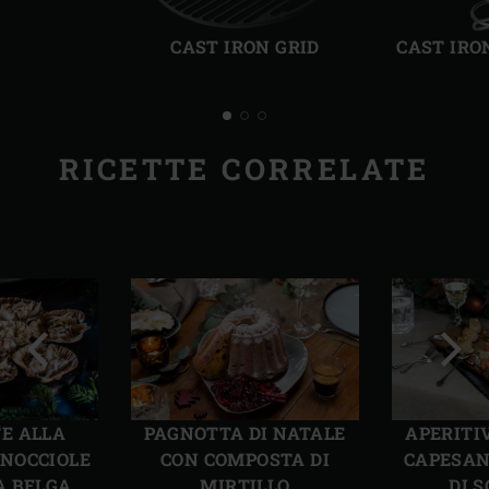
Precedente
Succ
CAST IRON GRID
CAST IRO
RICETTE CORRELATE
Precedente
Succ
E ALLA
PAGNOTTA DI NATALE
APERITI
 NOCCIOLE
CON COMPOSTA DI
CAPESAN
A BELGA
MIRTILLO
DI 