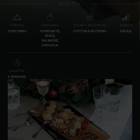
RICETTA
PORTATA
CATEGORIA
TECNICA DI COTTURA
LIVELLO
CONTORNO
CAPESANTE,
COTTURA IN FORNO
FACILE
PESCE,
SALMONE,
SOGLIOLA
QUANTITÀ
6 PERSONE