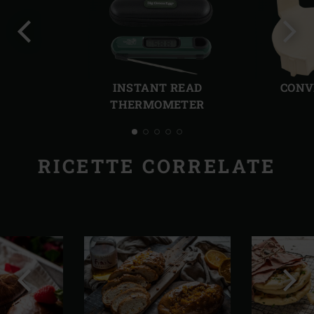
Precedente
Succ
INSTANT READ
CONV
THERMOMETER
RICETTE CORRELATE