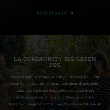
REGISTRATI
LA COMMUNITY BIG GREEN
EGG
Lasciati ispirare e impara a migliorarti con il tuo Big
Green Egg! Immergiti in un mondo pieno di possibilità
culinarie. Fai le tue domande e condividi le tue
esperienze tramite Facebook (biggreeneggit) e
Instagram (biggreeneggit). Tag @biggreeneggit, usa gli