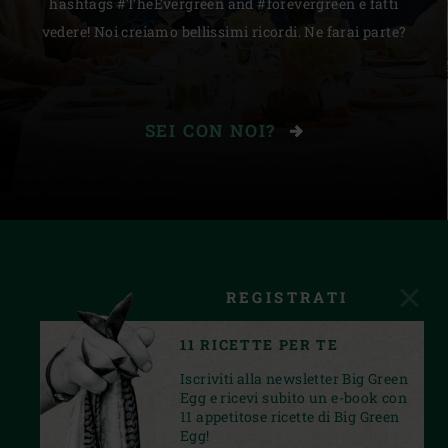
hashtags #TheEvergreen and #forevergreen e fatti
vedere! Noi creiamo bellissimi ricordi. Ne farai parte?
SEI CON NOI?
REGISTRATI
11 RICETTE PER TE
Iscriviti alla newsletter Big Green
Egg e ricevi subito un e-book con
11 appetitose ricette di Big Green
Egg!