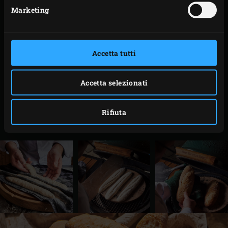
Marketing
a causa dell’estrema temperatura della padella. .
Riposizionare la Baking Stone e posizionarvi il
pane. Chiudere il coperchio dell’EGG e ridurre la
Accetta tutti
temperatura dell’EGG a 250 °C. Cuocere le baguette
per circa 20 minuti, finché non saranno dorate e
cotte.
Accetta selezionati
Togliere le baguette dall’EGG. Incidere le alter
baguette, versare altri 100 ml di acqua nella padella
Rifiuta
e cuocere nello stesso modo.