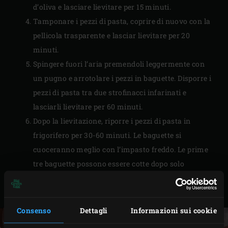
d’oliva e lasciare lievitare per 15 minuti.
Tamponare i pezzi di pasta, coprire di nuovo con la
pellicola trasparente e lasciar lievitare per 20
minuti.
Spingere fuori l’aria premendoli leggermente con
un pugno e arrotolare i pezzi in baguette. Disporre i
pezzi di pasta tra due strofinacci infarinati e
lasciarli lievitare per 60 minuti.
Dopo la lievitazione, riporre i pezzi di pasta in
frigorifero per 30-60 minuti. Le baguette si
cuoceranno meglio con l’impasto freddo. Le prime
tre baguette possono essere cotte dopo solo
mezz’ora. Le seconde tre baguette possono essere
cotte dopo.
Consenso
Dettagli
Informazioni sui cookie