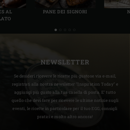
Precedente
Succ
ES AL
PANE DEI SIGNORI
LATO
NEWSLETTER
Se desideri ricevere le ricette più gustose via e-mail,
registrati alla nostra newsletter "Inspiration Today" e
aggiungi più gusto alla tua casella di posta. E’ tutto
quello che devi fare per ricevere le ultime notizie sugli
eventi, le ricette in particolare per il tuo EGG, consigli
pratici e molto altro ancora!