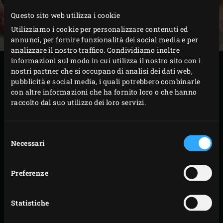
Questo sito web utilizza i cookie
Utilizziamo i cookie per personalizzare contenuti ed
annunci, per fornire funzionalità dei social media e per
analizzare il nostro traffico. Condividiamo inoltre
informazioni sul modo in cui utilizza il nostro sito con i
PROCEDIMENTO
nostri partner che si occupano di analisi dei dati web,
pubblicità e social media, i quali potrebbero combinarle
con altre informazioni che ha fornito loro o che hanno
Accendere il
carbone
nel Big Green Egg e, usando il
raccolto dal suo utilizzo dei loro servizi.
convEGGtor
con la
Cast Iron Skillet Small
e la
Stainless Steel Grid
, scaldarlo a una temperatura di
Selezione
300 °C. Posizionare la
Baking Stone
sulla griglia
Necessari
del
almeno 10 minuti prima della cottura. Togliere tre
consenso
baguette dal frigorifero e inciderli due volte nel
Preferenze
senso della lunghezza con un coltello affilato.
Sollevare brevemente la Baking Stone (usare
Statistiche
l’
EGGmitt
) e versare 100 ml di acqua nella padella.
Fare attenzione, perché si formerà subito del vapore