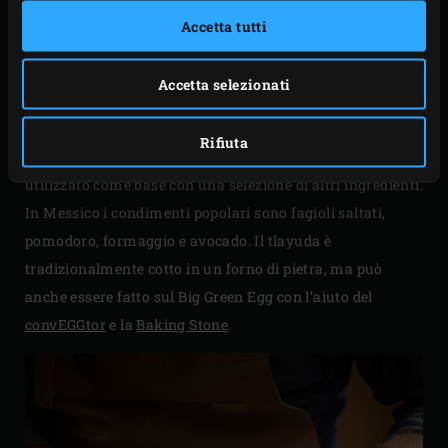
Accetta tutti
TLAYUDA
Accetta selezionati
Il tlayuda potrebbe essere meno familiare di alcuni degli
altri piatti messicani, ma è altrettanto delizioso. È un po’
Rifiuta
come una pizza, dato che l’involucro di tortilla viene
utilizzato come base con una selezione di altri ingredienti.
In Messico i condimenti popolari sono fagioli saltati,
pomodoro, formaggio e avocado. Il tlayuda è
tradizionalmente cotto in un forno di pietra, ma può
anche essere fatto sul Big Green Egg con l’aiuto del
convEGGtor
e la
Baking Stone
.