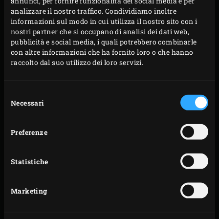
annunci, per fornire funzionalità dei social media e per
Griddle
, tagliate questa gustosa tortilla a spicchi e servire,
analizzare il nostro traffico. Condividiamo inoltre
ad esempio, come spuntino..
informazioni sul modo in cui utilizza il nostro sito con i
nostri partner che si occupano di analisi dei dati web,
pubblicità e social media, i quali potrebbero combinarle
con altre informazioni che ha fornito loro o che hanno
raccolto dal suo utilizzo dei loro servizi.
Selezione
Necessari
del
consenso
Preferenze
Statistiche
Marketing