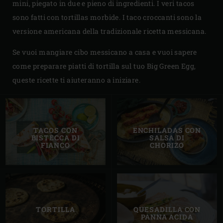
mini, piegato in due e pieno di ingredienti. I veri tacos
sono fatti con tortillas morbide. I taco croccanti sono la
versione americana della tradizionale ricetta messicana.
Se vuoi mangiare cibo messicano a casa e vuoi sapere
come preparare piatti di tortilla sul tuo Big Green Egg,
queste ricette ti aiuteranno a iniziare.
TACOS CON
ENCHILADAS CON
BISTECCA DI
SALSA DI
FIANCO
CHORIZO
TORTILLA
QUESADILLA CON
PANNA ACIDA