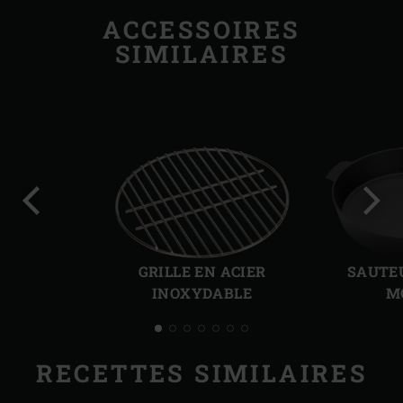
ACCESSOIRES
SIMILAIRES
Diapo
Diap
précédente
suiv
GRILLE EN ACIER
SAUTEU
INOXYDABLE
M
RECETTES SIMILAIRES