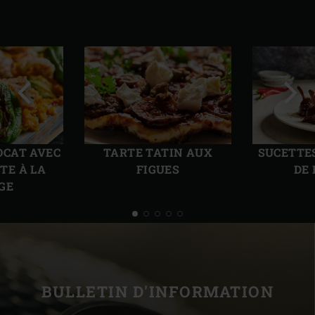
Diapo
Diap
précédente
suiv
OCAT AVEC
TARTE TATIN AUX
SUCETTE
TE À LA
FIGUES
DE
GE
BULLETIN D'INFORMATION