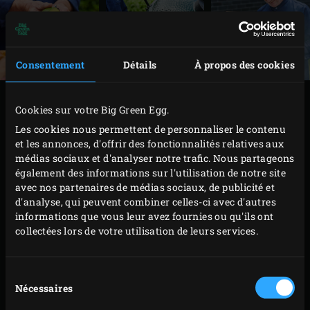
Consentement
Détails
À propos des cookies
PRÉPARATION
Cookies sur votre Big Green Egg.
Les cookies nous permettent de personnaliser le contenu
Pour le chutney, faites chauffer l’huile d’olive dans
et les annonces, d'offrir des fonctionnalités relatives aux
médias sociaux et d'analyser notre trafic. Nous partageons
la sauteuse. Ajoutez les échalotes et faites-les
également des informations sur l'utilisation de notre site
revenir pendant 2 à 3 minutes. Ajoutez le
avec nos partenaires de médias sociaux, de publicité et
gingembre et la patate douce, et faites cuire le tout
d'analyse, qui peuvent combiner celles-ci avec d'autres
informations que vous leur avez fournies ou qu'ils ont
pendant environ 5 minutes jusqu’à ce que la patate
collectées lors de votre utilisation de leurs services.
douce soit presque
al dente
; remuez de temps en
temps en prenant soin de rabattre le couvercle du
Sélection
kamado après chaque manipulation.
Nécessaires
du
Sortez la sauteuse de l’EGG, incorporez le piment et
consentement