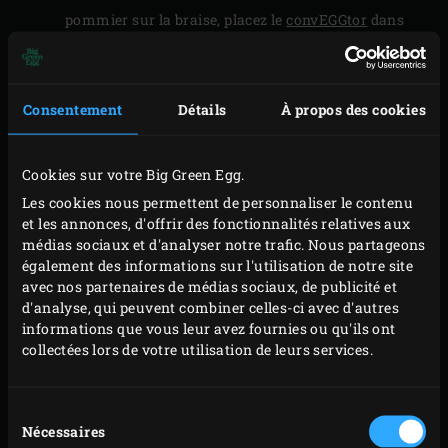
pommier sur la braise, placez le
convEGGtor
dans
l’EGG, et disposez-y un
lèchefrite
qui recueillera les
graisses et laissera votre convEGGtor propre. Puis
posez la grille en acier inoxydable, et placez-y les
Consentement
Détails
À propos des cookies
sucettes apéritives. Fermez le couvercle de l’EGG et
laissez le poulet fumer pendant environ 30 minutes
Cookies sur votre Big Green Egg.
; la température de l’EGG tombera à environ 110 °C
Les cookies nous permettent de personnaliser le contenu
du fait de l’insertion du convEGGtor, maintenez
et les annonces, d'offrir des fonctionnalités relatives aux
cette température.
médias sociaux et d'analyser notre trafic. Nous partageons
également des informations sur l'utilisation de notre site
Au bout d’environ 30 minutes, augmentez la
avec nos partenaires de médias sociaux, de publicité et
température de l’EGG à 180 °C et laissez cuire les
d'analyse, qui peuvent combiner celles-ci avec d'autres
sucettes apéritives de poulet environ 30 minutes de
informations que vous leur avez fournies ou qu'ils ont
collectées lors de votre utilisation de leurs services.
plus, jusqu’à ce qu’elles atteignent une température
à cœur de 70 °C. Vous pouvez vérifier cette
Sélection
température à l’aide du
thermomètre à lecture
Nécessaires
du
instantanée
.