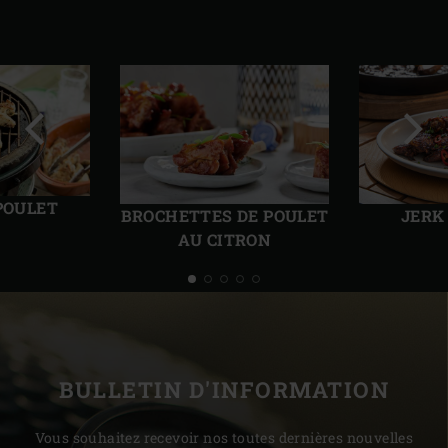
Diapo
Diap
précédente
suiv
POULET
BROCHETTES DE POULET
JERK
AU CITRON
BULLETIN D'INFORMATION
Vous souhaitez recevoir nos toutes dernières nouvelles