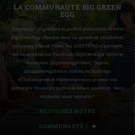
LA COMMUNAUTÉ BIG GREEN
EGG
Trouvez de l'inspiration et profitez pleinement de votre
Big Green Egg ! Plongez dans un monde de possibilités
culinaires infinies. Posez vos QUESTIONS et partagez
vos expériences sur Facebook (BigGreenEggFrance) et
Instagram (biggreeneggfrance). Taguez
@biggreeneggfrance, utilisez les hashtags
#TheEvergreen et #forevergreen en postant vos
messages ! Nous fabriquons de beaux souvenirs. Vous
souhaitez nous rejoindre ?
REJOIGNEZ NOTRE
COMMUNAUTÉ !