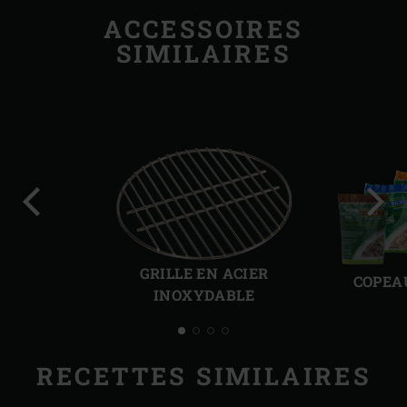
ACCESSOIRES
SIMILAIRES
Diapo
Diap
précédente
suiv
GRILLE EN ACIER
COPEA
INOXYDABLE
RECETTES SIMILAIRES