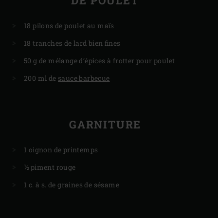
DE POULET
18 pilons de poulet au maïs
18 tranches de lard bien fines
50 g de
mélange d’épices à frotter pour poulet
200 ml de
sauce barbecue
GARNITURE
1 oignon de printemps
½ piment rouge
1 c. à s. de graines de sésame