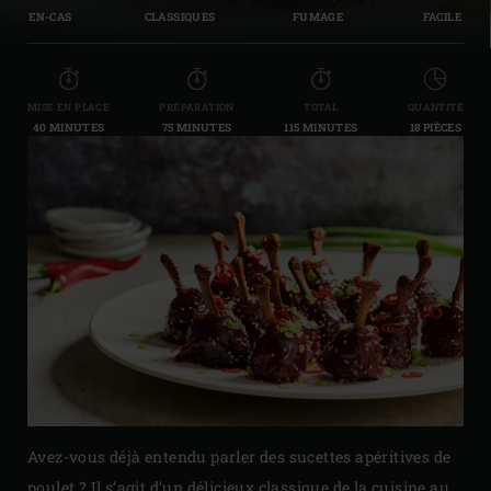
EN-CAS
CLASSIQUES
FUMAGE
FACILE
MISE EN PLACE
PRÉPARATION
TOTAL
QUANTITÉ
40 MINUTES
75 MINUTES
115 MINUTES
18 PIÈCES
Avez-vous déjà entendu parler des sucettes apéritives de
poulet ? Il s’agit d’un délicieux classique de la cuisine au