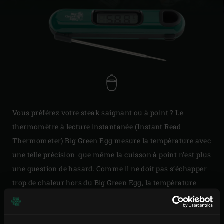
Vous préférez votre steak saignant ou à point ? Le
thermomètre à lecture instantanée (Instant Read
Thermometer) Big Green Egg mesure la température avec
une telle précision que même la cuisson à point n’est plus
une question de hasard. Comme il ne doit pas s’échapper
trop de chaleur hors du Big Green Egg, la température
(jusqu’à 232 °C) peut être vérifiée en 3 à 4 secondes maxi.
En plus, l’écran suit le mouvement de rotation quand