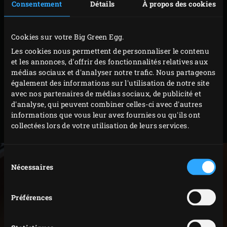
vous tournez le thermomètre pour lire la température.
Consentement
Détails
À propos des cookies
Fourni avec une housse pratique qui fera des envieux.
Votre recette est indiquée en Fahrenheit (°F) ? Pas de
Cookies sur votre Big Green Egg.
souci, cet accessoire hyper malin convertit les degrés
Les cookies nous permettent de personnaliser le contenu
et les annonces, d'offrir des fonctionnalités relatives aux
Fahrenheit en degrés Celsius. Consultez le tableau des
médias sociaux et d'analyser notre trafic. Nous partageons
températures idéales conseillées pour quelques plats de
également des informations sur l'utilisation de notre site
base. Rapide et précis : toutes les qualités du parfait
avec nos partenaires de médias sociaux, de publicité et
d'analyse, qui peuvent combiner celles-ci avec d'autres
assistant !
informations que vous leur avez fournies ou qu'ils ont
collectées lors de votre utilisation de leurs services.
Code
119575
Sélection
Nécessaires
du
consentement
Préférences