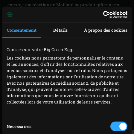
encore, une réaction de Maillard se produit grâce à ces
accessoires en fonte, mais elle est moins marquée
qu’avec une grille en fonte. Cette technique est
comparable à la cuisson d’un steak dans une poêle, sur la
Consentement
Détails
À propos des cookies
cuisinière, mais avec les
avantages de la fonte
et du Big
Green Egg. En d’autres termes, votre viande reste plus
Cookies sur votre Big Green Egg.
juteuse et gagne en saveur. Autre avantage : vous n’avez
Les cookies nous permettent de personnaliser le contenu
pratiquement pas besoin de matière grasse pour cuisiner
et les annonces, d'offrir des fonctionnalités relatives aux
médias sociaux et d'analyser notre trafic. Nous partageons
vos steaks. Il vous suffit de masser les steaks avec un peu
également des informations sur l'utilisation de notre site
d’huile d’olive. La cuisson poêlée classique des steaks,
avec nos partenaires de médias sociaux, de publicité et
comme pour la grillade, se fait à une température de 200
d'analyse, qui peuvent combiner celles-ci avec d'autres
informations que vous leur avez fournies ou qu'ils ont
à 220 °C. Dans les deux cas, il est de même crucial que la
collectées lors de votre utilisation de leurs services.
fonte ait bien préchauffé. Préchauffez donc votre grille en
fonte, votre poêlon ou votre plancha pendant au moins 10
Sélection
minutes, couvercle fermé.
Nécessaires
du
consentement