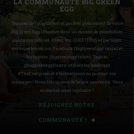
LA COMMUNAUTÉ BIG GREEN
EGG
Trouvez de l'inspiration et profitez pleinement de votre
Big Green Egg ! Plongez dans un monde de possibilités
culinaires infinies. Posez vos QUESTIONS et partagez
vos expériences sur Facebook (BigGreenEggFrance) et
Instagram (biggreeneggfrance). Taguez
@biggreeneggfrance, utilisez les hashtags
#TheEvergreen et #forevergreen en postant vos
messages ! Nous fabriquons de beaux souvenirs. Vous
souhaitez nous rejoindre ?
REJOIGNEZ NOTRE
COMMUNAUTÉ !