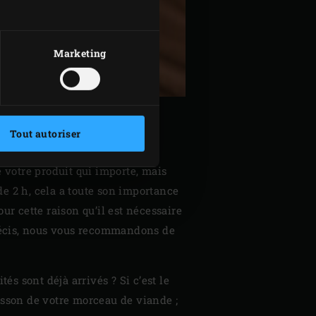
Marketing
IR
Tout autoriser
e votre produit qui importe, mais
e 2 h, cela a toute son importance
ur cette raison qu’il est nécessaire
récis, nous vous recommandons de
és sont déjà arrivés ? Si c’est le
sson de votre morceau de viande ;