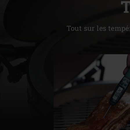
Denmark | Danmark
Estonia | Eesti
Tout sur les tempér
Finland | Suomi
France | France
Germany | Deutschland
Greece | Ελλάδα
Hungary | Magyarország