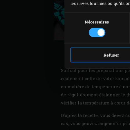
leur avez fournies ou qu'ils on
Sélection
du
Nécessaires
consentement
Refuser
Surtout pour les préparations pl
également celle de votre kamado
en matière de température à cœur
de régulièrement
étalonner
le t
vérifier la température à cœur d
D’après la recette, vous devez cu
cas, vous pouvez augmenter pru