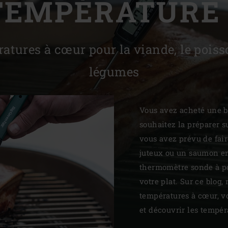
TEMPÉRATURE 
Slovenia | Slovenija
Spain | España
atures à cœur pour la viande, le poisson
Sweden | Sverige
légumes
Switzerland (French) 
Switzerland | Schwei
Vous avez acheté une b
Turkey | Türkiye
souhaitez la préparer s
vous avez prévu de fair
juteux ou un saumon en
thermomètre sonde à po
votre plat. Sur ce blog,
températures à cœur, v
et découvrir les tempér