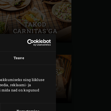
TAKOD
CARNITAS’GA
Teave
CAFÉ DE PARIS’
VÕIGA
pakkumiseks ning liikluse
KÜPSETATUD
edia, reklaami- ja
SEENED
või mida nad on kogunud