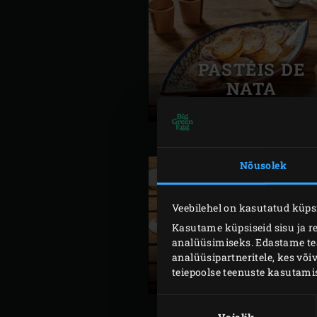
PASTÉIS DE
NATA
Nõusolek
LÕHEFILEE
Veebilehel on kasutatud küpsi
KÖÖGIVILJAD
Kasutame küpsiseid sisu ja r
JA
analüüsimiseks. Edastame teav
SIDRUNIVÕIG
analüüsipartneritele, kes võ
teiepoolse teenuste kasutami
Nõusoleku
valik