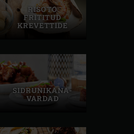
RISOTO
FRITITUD
KREVETTIDE
SIDRUNIKANA-
VARDAD