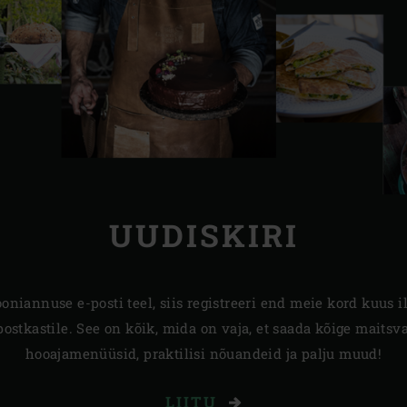
UUDISKIRI
oniannuse e-posti teel, siis registreeri end meie kord kuus 
a postkastile. See on kõik, mida on vaja, et saada kõige maits
hooajamenüüsid, praktilisi nõuandeid ja palju muud!
LIITU