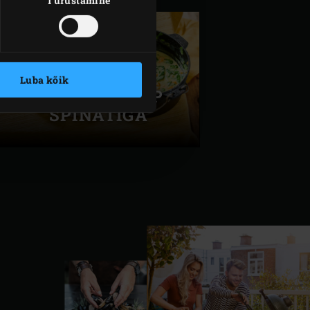
Turustamine
Luba kõik
BATAADISUPP
SPINATIGA