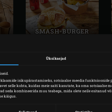
SMASH-BURGER
Üksikasjad
seid.
E
NIZZA SALAT
eklaamide isikupärastamiseks, sotsiaalse meedia funktsioonide 
GRILLITUD
et selle kohta, kuidas meie saiti kasutate, ka oma sotsiaalse me
A
TUUNIKALAGA
ivad seda kombineerida muu teabega, mida olete neile esitanud 
se käigus.