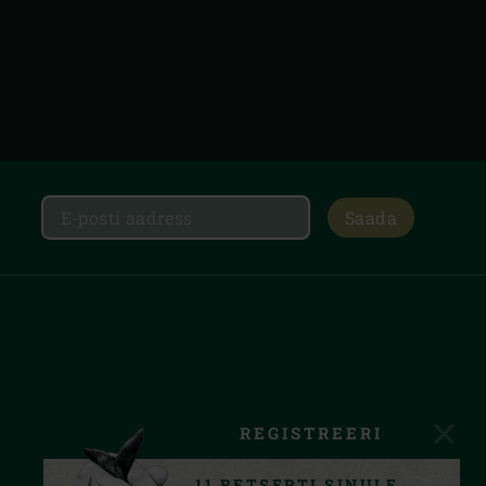
Saada
REGISTREERI
11 RETSEPTI SINULE