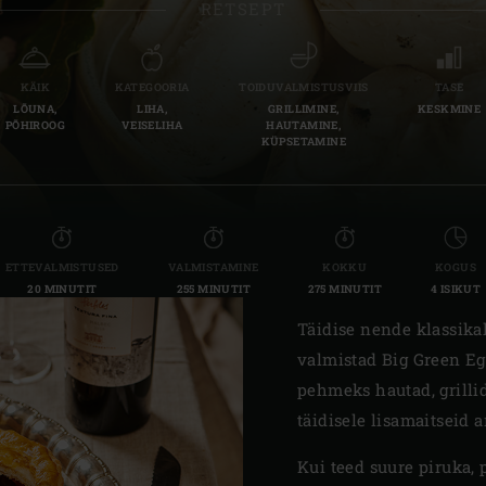
RETSEPT
Slovenia | Slovenija
Spain | España
KÄIK
KATEGOORIA
TOIDUVALMISTUSVIIS
TASE
LÕUNA,
LIHA,
GRILLIMINE,
KESKMINE
Sweden | Sverige
PÕHIROOG
VEISELIHA
HAUTAMINE,
KÜPSETAMINE
Switzerland (French) 
Switzerland | Schwei
Turkey | Türkiye
ETTEVALMISTUSED
VALMISTAMINE
KOKKU
KOGUS
20 MINUTIT
255 MINUTIT
275 MINUTIT
4 ISIKUT
Täidise nende klassikali
valmistad Big Green Egg
pehmeks hautad, grillid
täidisele lisamaitseid 
Kui teed suure piruka, p