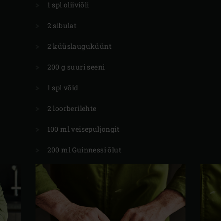
1 spl oliiviõli
2 sibulat
2 küüslauguküünt
200 g suuri seeni
1 spl võid
2 loorberilehte
100 ml veisepuljongit
200 ml Guinnessi õlut