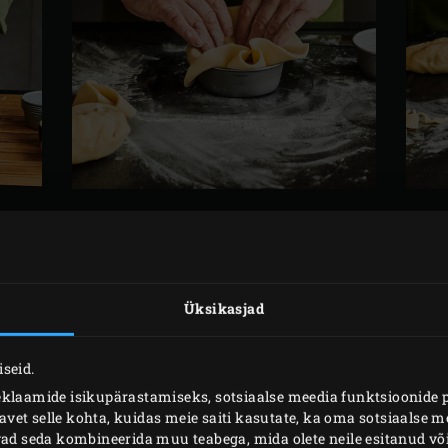
ETTEVALMISTUS
d
ja kuumuta EGG koos
malmist küpsetusrestiga
temperatuuri
Üksikasjad
õi ja sega kõik komponendid pehmeks elastseks tainaks. Mäss
appi seisma.
seid.
le. Nopi tüümianilt lehed ja rosmariinilt okkad ning haki pee
eklaamide isikupärastamiseks, sotsiaalse meedia funktsioonide 
et selle kohta, kuidas meie saiti kasutate, ka oma sotsiaalse me
ivad seda kombineerida muu teabega, mida olete neile esitanud 