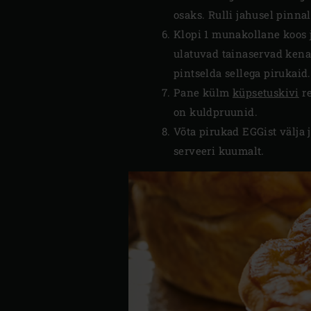
osaks. Rulli jahusel pinna
Klopi 1 munakollane koos j
ulatuvad tainaservad kenas
pintselda sellega pirukaid
Pane külm
küpsetuskivi
re
on kuldpruunid.
Võta pirukad EGGist välja 
serveeri kuumalt.