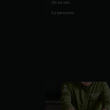
150 ml vett
5 g peensoola