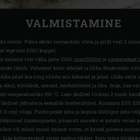
VALMISTAMINE
s restile. Pööra steiki veerandiku võrra ja grilli veel 2 min
gat tegevust EGGi kuppel.
õta malmist rest välja, pane EGGi
convEGGtor
ja
roostevabast t
uumaks läheb. Vahepeal koori sibulad ja lõika õhukesteks viil
ika jalad ära ning viiluta siis kübarad ja jalad. Lõika steik
a sibul, küüslauk, seened, loorberilehed ja liha. Sega, lisa v
säti temperatuuriks 160 °C. Lase täidisel 1½ kuni 2 tundi ha
se täidisel jahtuda ja eemalda loorberilehed. Kuumuta EGG 22
1 cm) võiga. Puista peale jahu ja koputa üleliigne jahu välj
l tööpinnal ümmarguseks, piisavalt suureks et kataks vormi p
rikut või mõnd muud ümarat vormi, et kenad piisava suuruseg
 Lisa kolmveerand vormi mahus täidist. Suru taina ülejäägid 