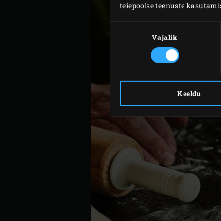
teiepoolse teenuste kasutami
Nõusoleku
valik
Vajalik
Keeldu