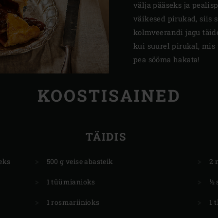
välja pääseks ja pealis
väikesed pirukad, siis 
kolmveerandi jagu täid
kui suurel pirukal, mis
pea sööma hakata!
KOOSTISAINED
TÄIDIS
eks
500 g veise abasteik
2 
1 tüümianioks
½ 
1 rosmariinioks
1 t