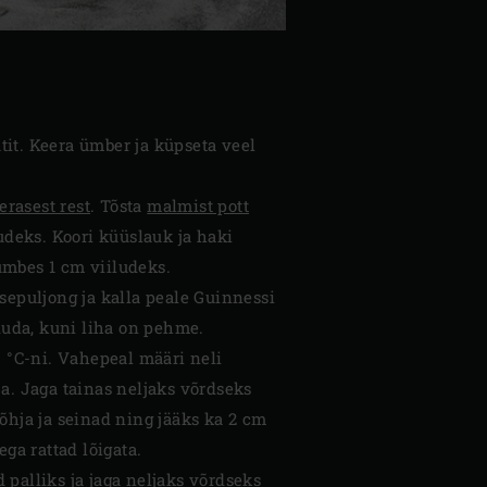
utit. Keera ümber ja küpseta veel
erasest rest
. Tõsta
malmist pott
udeks. Koori küüslauk ja haki
 umbes 1 cm viiludeks.
eisepuljong ja kalla peale Guinnessi
ududa, kuni liha on pehme.
0 °C-ni. Vahepeal määri neli
a. Jaga tainas neljaks võrdseks
õhja ja seinad ning jääks ka 2 cm
a rattad lõigata.
palliks ja jaga neljaks võrdseks