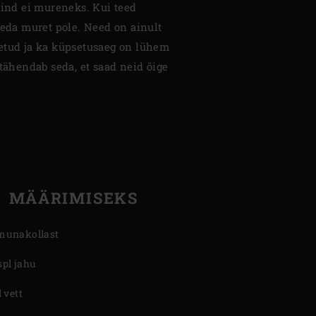
pind ei mureneks. Kui teed
seda muret pole. Need on ainult
etud ja ka küpsetusaeg on lühem
 tähendab seda, et saad neid õige
MÄÄRIMISEKS
munakollast
spl jahu
l vett