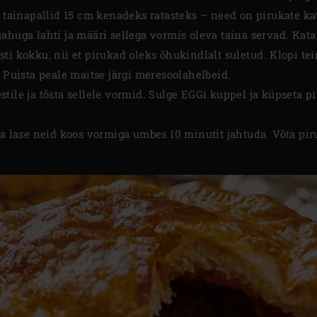
l tainapallid 15 cm kenadeks ratasteks – need on pirukate ka
ahuga lahti ja määri sellega vormis oleva taina servad. Kata 
ti kokku, nii et pirukad oleks õhukindlalt suletud. Klopi te
. Puista peale maitse järgi meresoolahelbeid.
stile ja tõsta sellele vormid. Sulge EGGi kuppel ja küpseta 
ja lase neid koos vormiga umbes 10 minutit jahtuda. Võta piru