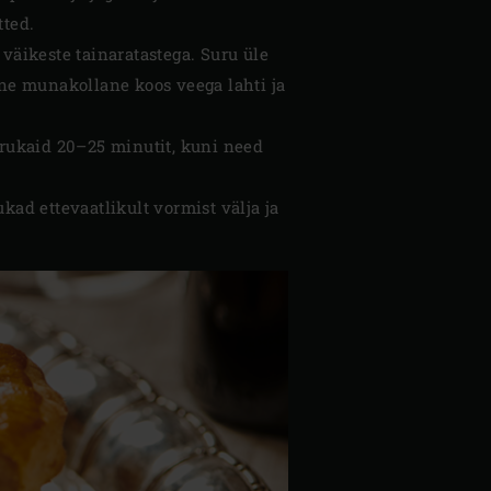
tted.
väikeste tainaratastega. Suru üle
ine munakollane koos veega lahti ja
pirukaid 20–25 minutit, kuni need
kad ettevaatlikult vormist välja ja