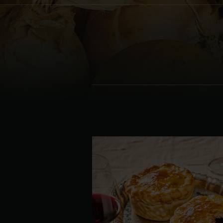
Denmark | Danmark
Estonia | Eesti
Finland | Suomi
France | France
Germany | Deutschland
Greece | Ελλάδα
Hungary | Magyarország