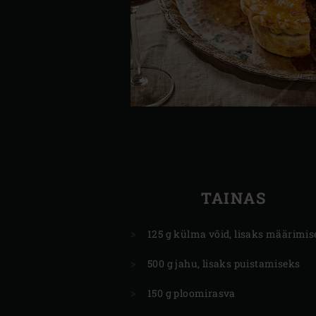
TAINAS
125 g külma võid, lisaks määrimis
500 g jahu, lisaks puistamiseks
150 g ploomirasva