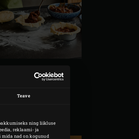
ni 220 °C.
Teave
i tainas toidukilesse ja jäta
neks. Sega ürdid oliiviõliga ja
pakkumiseks ning liikluse
edia, reklaami- ja
või mida nad on kogunud