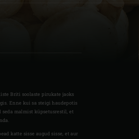
| Schweiz (Français)
z
ste Briti soolaste pirukate jaoks
is. Enne kui sa steigi haudepotis
 seda malmist küpsetusrestil, et
anda.
ead katte sisse augud sisse, et aur