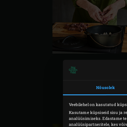
Süüta Big Green Eggis
söe
Nõusolek
Valmista tainas. Tükelda v
vähemalt 1 tunniks külmk
Veebilehel on kasutatud küpsi
Tõsta veisesteik lõikelaua
Kasutame küpsiseid sisu ja r
määri lihale.
analüüsimiseks. Edastame teav
analüüsipartneritele, kes võ