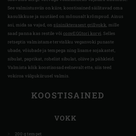
See valmistusviis on kiire, koostisained säilitavad oma
kasulikkuse ja suutäied on mõnusalt krõmpsud. Ainus
asi, mida sa vajad, on
süsinikterasest grillvokk
, mille
saad panna kas restile või
convEGGtori korvi
. Selles
retseptis valmistame tervisliku veganvoki punaste
ubade, võiubade ja tempega ning lisame sojakastet,
sibulat, paprikat, rohelist sibulat, oliive ja pähkleid.
Valmista kõik koostisosad eelnevalt ette, siis teed
vokiroa välgukiirusel valmis.
KOOSTISAINED
VOKK
200 g tempet