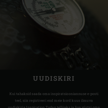
UUDISKIRI
Kui tahaksid saada oma inspiratsiooniannuse e-posti
teel, siis registreeri end meie kord kuus ilmuva
uudiskirja Inspiration Today tellijaks ja lisa vürtsi oma