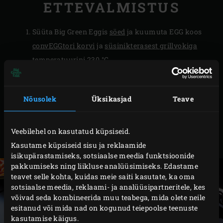
ETTEVALMISTUS
Süüta Big Green Eggis
söed
ja kuumuta EGG koos
convEGGtori korvi
ja
süsinikterasest grillvokiga
temperatuurini 230 °C.
Lõika tempe 1½ cm kuubikuteks. Koori sibulad ja
lõika 1 cm tükkideks. Poolita paprika, eemalda vars
Nõusolek
Üksikasjad
Teave
ja sisuosa ning lõika suuremateks tükkideks.
Nõruta võioad ja Kidney oad. Lõika roheline sibul ja
tšilli ratasteks. Koori küüslauk ja haki peeneks.
Veebilehel on kasutatud küpsiseid.
Poolita oliivid.
Kasutame küpsiseid sisu ja reklaamide
isikupärastamiseks, sotsiaalse meedia funktsioonide
pakkumiseks ning liikluse analüüsimiseks. Edastame
teavet selle kohta, kuidas meie saiti kasutate, ka oma
sotsiaalse meedia, reklaami- ja analüüsipartneritele, kes
võivad seda kombineerida muu teabega, mida olete neile
esitanud või mida nad on kogunud teiepoolse teenuste
kasutamise käigus.