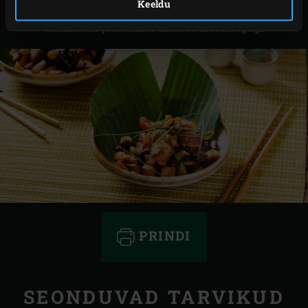
Keeldu
Võta vokk ettevaatlikult EGGist välja. Tõsta
taldrikutele ja kaunista hakitud murulauguga.
PRINDI
SEONDUVAD TARVIKUD