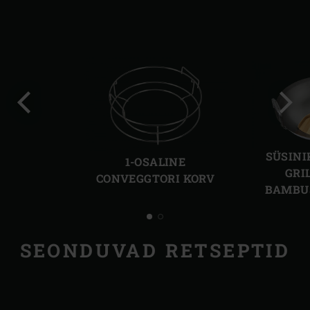
Eelmine
Järg
slaid
slaid
SÜSINI
1-OSALINE
GRI
CONVEGGTORI KORV
BAMBU
SEONDUVAD RETSEPTID