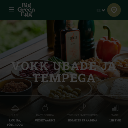
Menüü
Keel
EE
VOKK UBADE JA
TEMPEGA
RETSEPT
KÄIK
KATEGOORIA
TOIDUVALMISTUSVIIS
TASE
LÕUNA,
VEGETAARNE
SEGADES PRAADIDA
LIHTNE
PÕHIROOG