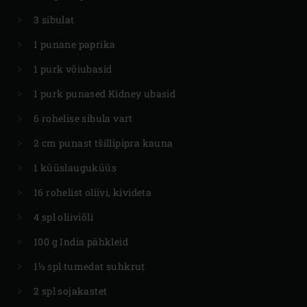
3 sibulat
1 punane paprika
1 purk võiubasid
1 purk punased Kidney ubasid
6 rohelise sibula vart
2 cm punast tšillipipra kauna
1 küüslauguküüs
16 rohelist oliivi, kivideta
4 spl oliiviõli
100 g India pähkleid
1½ spl tumedat suhkrut
2 spl sojakastet