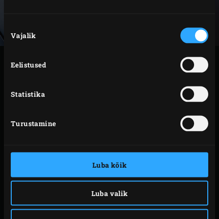
Nõusoleku
Vajalik
valik
VALMISTAMINE
Eelistused
Pane tempe ja sibul vokkpannile ja nirista peale
Statistika
oliiviõli. Voki aeg-ajalt segades 8–10 minutit, kuni
tempe on igast küljest kuldpruun. Sulge peale igat
Turustamine
tegevust EGGi kuppel.
Lisa India pähklid ja voki umbes 2 minutit. Siis lisa
paprika ja voki veel 2 minutit. Sega sisse võioad ja
Luba kõik
Kidney oad, roheline sibul, tšilli, küüslauk, oliivid ja
pruun suhkur. Sega hästi läbi, maitsesta soolaga ja
Luba valik
lisa sojakaste. Küpseta aeg-ajalt segades veel 3
minutit.