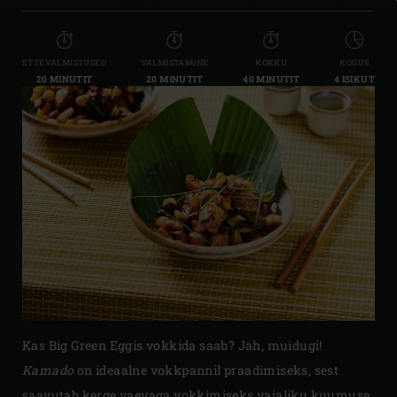
ETTEVALMISTUSED
VALMISTAMINE
KOKKU
KOGUS
20 MINUTIT
20 MINUTIT
40 MINUTIT
4 ISIKUT
Kas Big Green Eggis vokkida saab? Jah, muidugi!
Kamado
on ideaalne vokkpannil praadimiseks, sest
saavutab kerge vaevaga vokkimiseks vajaliku kuumuse.