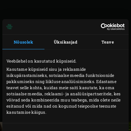
ETTEVALMISTUS
Lõika kanakintsud umbes 3 cm tükkideks.
Nõusolek
Üksikasjad
Teave
Valmista marinaad. Purusta nelgid ja
kubeebapiprad uhmris, sega hulka kurkum. Koori
Veebilehel on kasutatud küpsiseid.
ingver ja riivi peeneks. Poolita tšillikaun, eemalda
Kasutame küpsiseid sisu ja reklaamide
seemned ja sisu ning haki tšilli peeneks. Koori
isikupärastamiseks, sotsiaalse meedia funktsioonide
küüslauk ja haki peeneks. Purusta sidrunheina
pakkumiseks ning liikluse analüüsimiseks. Edastame
teavet selle kohta, kuidas meie saiti kasutate, ka oma
vars noaseljaga. Sega kõik marinaadi koostisosad
sotsiaalse meedia, reklaami- ja analüüsipartneritele, kes
omavahel kokku.
võivad seda kombineerida muu teabega, mida olete neile
Sega omavahel marinaad ja kanatükid ning lase
esitanud või mida nad on kogunud teiepoolse teenuste
kasutamise käigus.
neil üleöö külmkapis seista.
Nõusoleku