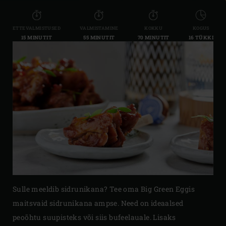
ETTEVALMISTUSED
VALMISTAMINE
KOKKU
KOGUS
15 MINUTIT
55 MINUTIT
70 MINUTIT
16 TÜKKI
Sulle meeldib sidrunikana? Tee oma Big Green Eggis
maitsvaid sidrunikana ampse. Need on ideaalsed
peoõhtu suupisteks või siis bufeelauale. Lisaks