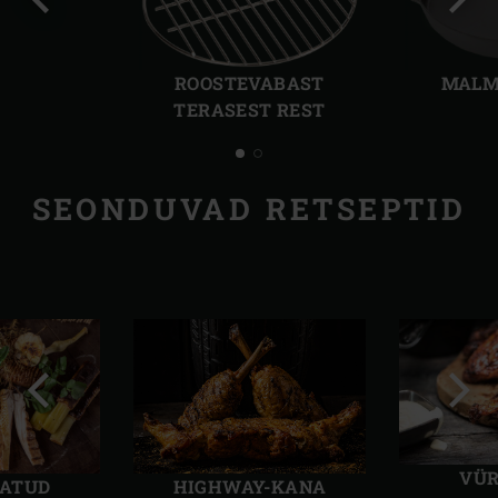
Eelmine
Järg
slaid
slaid
ROOSTEVABAST
MALM
TERASEST REST
SEONDUVAD RETSEPTID
Eelmine
Järg
slaid
slaid
VÜR
HIGHWAY-KANA
TATUD