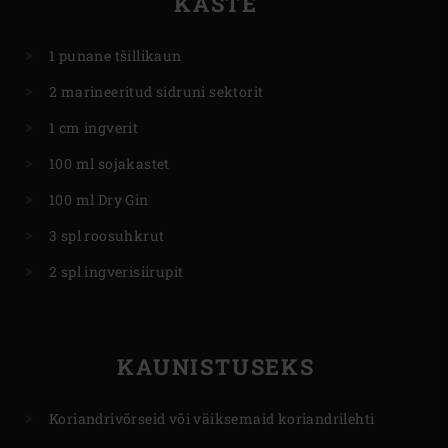
KASTE
1 punane tšillikaun
2 marineeritud sidruni sektorit
1 cm ingverit
100 ml sojakastet
100 ml Dry Gin
3 spl roosuhkrut
2 spl ingverisiirupit
KAUNISTUSEKS
Koriandrivõrseid või väiksemaid koriandrilehti