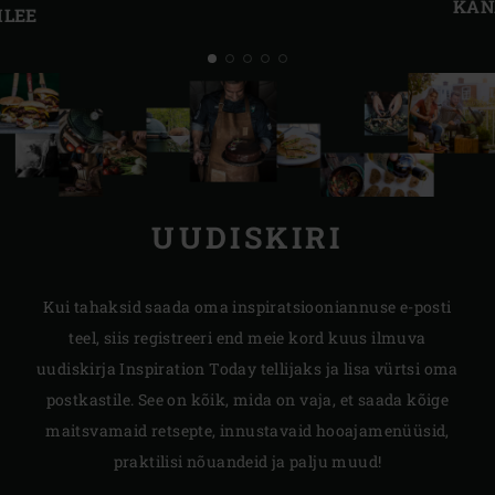
KAN
ILEE
UUDISKIRI
Kui tahaksid saada oma inspiratsiooniannuse e-posti
teel, siis registreeri end meie kord kuus ilmuva
uudiskirja Inspiration Today tellijaks ja lisa vürtsi oma
postkastile. See on kõik, mida on vaja, et saada kõige
maitsvamaid retsepte, innustavaid hooajamenüüsid,
praktilisi nõuandeid ja palju muud!