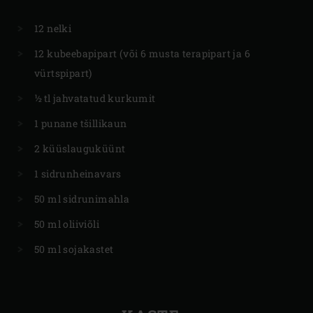
12 nelki
12 kubeebapipart (või 6 musta terapipart ja 6
vürtspipart)
½ tl jahvatatud kurkumit
1 punane tšillikaun
2 küüslauguküünt
1 sidrunheinavars
50 ml sidrunimahla
50 ml oliiviõli
50 ml sojakastet