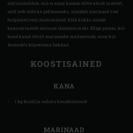
sidrunimahlale, mis ei anna kanale mitte ainult maitset,
vaid teeb selle ka pehmemaks, sisaldab marinaad veel
hulganisti teisi maitseaineid. Kõik kokku annab
kanavarrastele mõnusa idamaise meki. Kõige parem, kui
lased kanal üle öö marinaadis maitsestuda, enne kui
kamado
’s küpsetama hakkad.
KOOSTISAINED
KANA
1 kg kondi ja nahata kanakintsusid
MARINAAD