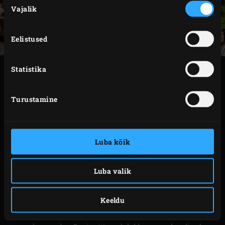
Vajalik
valik
Eelistused
Statistika
VALMISTAMINE
Turustamine
Süüta Big Green Eggis
söed
ja kuumuta EGG koos
roostevabast terasest restiga
temperatuurini 220
°C.
Luba kõik
Vahepeal valmista kaste. Poolita tšillikaun,
eemalda seemned ja sisu ning haki kaun peeneks.
Kaabi lusikaga sidrunisektoritest viljaliha välja ja
Luba valik
viska minema. Haki sidruni kooreosa võimalikult
peeneks. Koori ingver ja riivi peeneks. Aja kõik
Keeldu
kastme komponendid keema. Keera kuumus alla ja