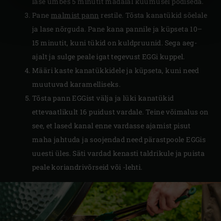
lase umbes 5 minutit madalal kuumusel podiseda.
Pane
malmist pann
restile. Tõsta kanatükid sõelale
ja lase nõrguda. Pane kana pannile ja küpseta 10–
15 minutit, kuni tükid on kuldpruunid. Sega aeg-
ajalt ja sulge peale igat tegevust EGGi kuppel.
Määri kaste kanatükkidele ja küpseta, kuni need
muutuvad karamelliseks.
Tõsta pann EGGist välja ja lüki kanatükid
ettevaatlikult 16 puidust vardale. Teine võimalus on
see, et lased kanal enne vardasse ajamist pisut
maha jahtuda ja soojendad need pärastpoole EGGis
uuesti üles. Säti vardad kenasti taldrikule ja puista
peale koriandrivõrseid või -lehti.