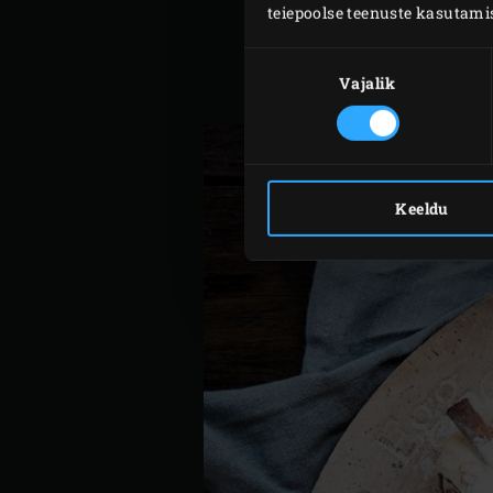
teiepoolse teenuste kasutami
Nõusoleku
valik
Vajalik
Keeldu