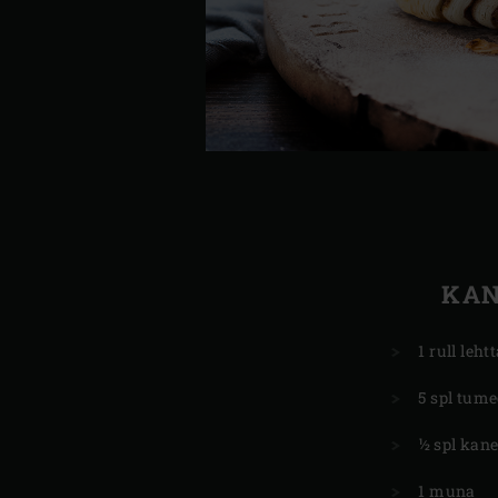
KAN
1 rull leht
5 spl tum
½ spl kane
1 muna