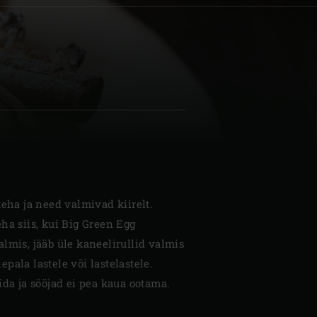
| Schweiz (Français)
z
teha ja need valmivad kiirelt.
ha siis, kui Big Green Egg
lmis, jääb üle kaneelirullid valmis
pala lastele või lastelastele.
ida ja sööjad ei pea kaua ootama.