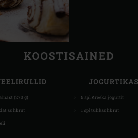
KOOSTISAINED
EELIRULLID
JOGURTIKA
tainast (270 g)
5 spl Kreeka jogurtit
edat suhkrut
1 spl tuhksuhkrut
eli