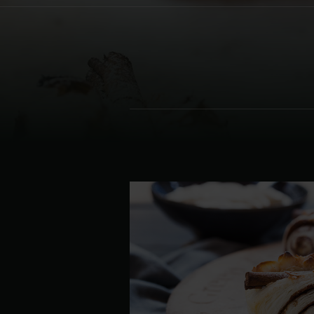
Denmark | Danmark
Estonia | Eesti
Finland | Suomi
France | France
Germany | Deutschland
Greece | Ελλάδα
Hungary | Magyarország