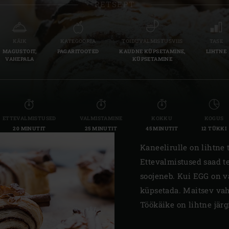
RETSEPT
Slovenia | Slovenija
Spain | España
KÄIK
KATEGOORIA
TOIDUVALMISTUSVIIS
TASE
MAGUSTOIT,
PAGARITOOTED
KAUDNE KÜPSETAMINE,
LIHTNE
Sweden | Sverige
VAHEPALA
KÜPSETAMINE
Switzerland (French) 
Switzerland | Schwei
ETTEVALMISTUSED
VALMISTAMINE
KOKKU
KOGUS
Turkey | Türkiye
20 MINUTIT
25 MINUTIT
45 MINUTIT
12 TÜKKI
Kaneelirulle on lihtne 
Ettevalmistused saad te
soojeneb. Kui EGG on va
küpsetada. Maitsev vahe
Töökäike on lihtne järg