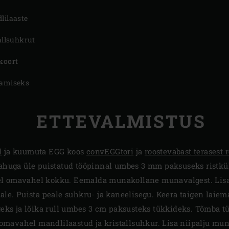
lilaaste
tallsuhkrut
koort
tamiseks
ETTEVALMISTUS
d
ja kuumuta EGG koos
convEGGtori
ja
roostevabast terasest r
jahuga üle puistatud tööpinnal umbes 3 mm paksuseks ristkül
l omavahel kokku. Eemalda munakollane munavalgest. Lisa m
ale. Puista peale suhkru- ja kaneelisegu. Keera taigen laiema
rgeks ja lõika rull umbes 3 cm paksusteks tükkideks. Tõmba t
mavahel mandlilaastud ja kristallsuhkur. Lisa niipalju mun