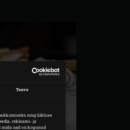
Teave
pakkumiseks ning liikluse
edia, reklaami- ja
või mida nad on kogunud