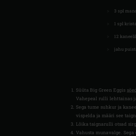
3 spl mand
1 spl kris
12 kaneeli
jahu puis
Süüta Big Green Eggis
söe
Vahepeal rulli lehttainas 
Sega tume suhkur ja kanee
vispelda ja määri see taign
Lõika taignarulli otsad si
Vahusta munavalge. Sega o