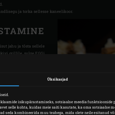
d.
ndlisegu ja torka sellesse kaneelikoor.
STAMINE
sut jahu ja tõsta sellele
ivi grillile, sulge EGGi
 umbes 22 minutit, kuni
ja valmis. Vahepeal tee
mavahel Kreeka jogurt ja
Üksikasjad
tuhksuhkur.
 Eggist välja ja serveeri
seid.
lt koos jogurtikastmega.
eklaamide isikupärastamiseks, sotsiaalse meedia funktsioonide 
et selle kohta, kuidas meie saiti kasutate, ka oma sotsiaalse me
ivad seda kombineerida muu teabega, mida olete neile esitanud 