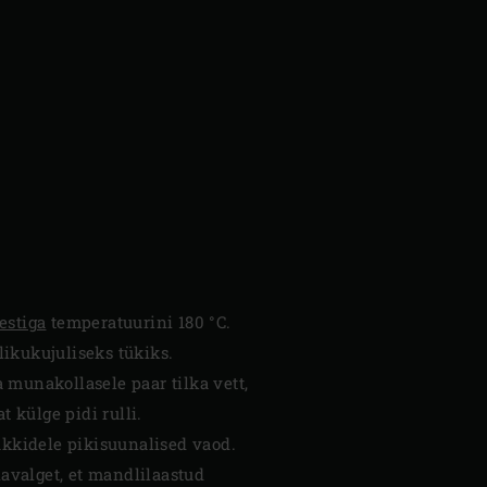
estiga
temperatuurini 180 °C.
ikukujuliseks tükiks.
unakollasele paar tilka vett,
t külge pidi rulli.
ükkidele pikisuunalised vaod.
avalget, et mandlilaastud