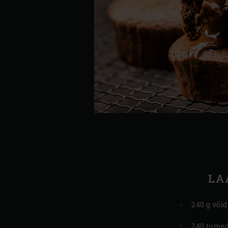
LA
240 g võid
240 tumed