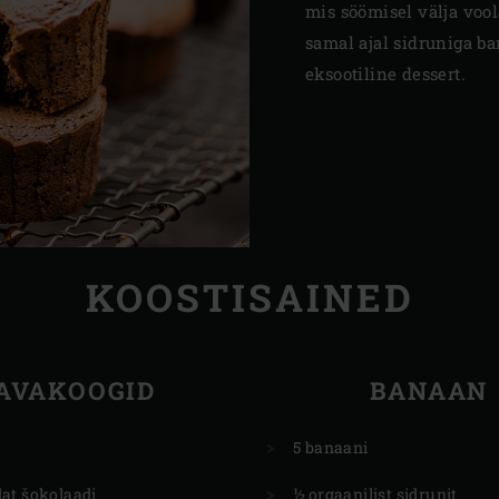
mis söömisel välja voo
samal ajal sidruniga ba
eksootiline dessert.
KOOSTISAINED
AVAKOOGID
BANAAN
5 banaani
at šokolaadi
½ orgaanilist sidrunit