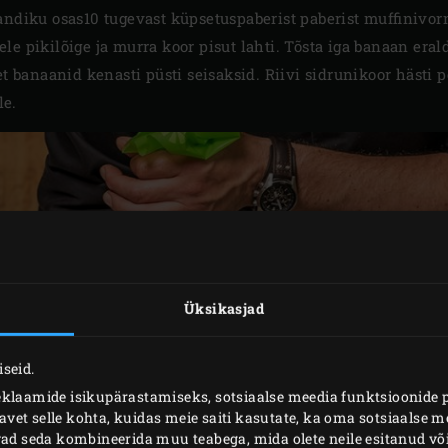
andiku osas10 tugevast küpsetuspaberist paberist muffinivor
e pikilõige ja murra koor pisut lahti. Tõsta iga banaan erald
et banaanid kenasti püsti seisaksid. Riivi sidrunikoor hästi p
le.
Üksikasjad
seid.
eklaamide isikupärastamiseks, sotsiaalse meedia funktsioonide 
et selle kohta, kuidas meie saiti kasutate, ka oma sotsiaalse me
ivad seda kombineerida muu teabega, mida olete neile esitanud 