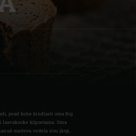
A
| Schweiz (Français)
z
adi, pead kohe kindlasti oma Big
i laavakooke küpsetama. Oma
anud maitsva vedela sisu järgi,