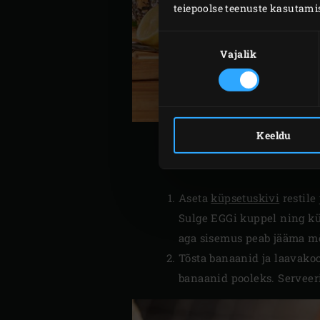
teiepoolse teenuste kasutami
Nõusoleku
valik
Vajalik
Keeldu
Aseta
küpsetuskivi
restile
Sulge EGGi kuppel ning kü
aga sisemus peab jääma m
Tõsta banaanid ja laavakoo
banaanid pooleks. Serveeri