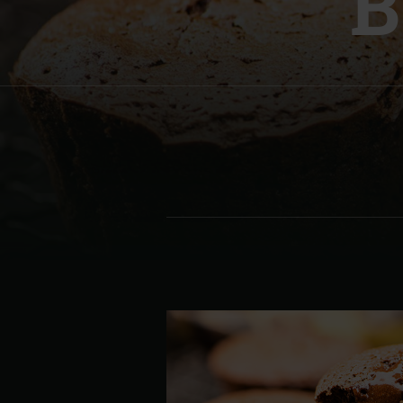
Denmark | Danmark
Estonia | Eesti
Finland | Suomi
France | France
Germany | Deutschland
Greece | Ελλάδα
Hungary | Magyarország