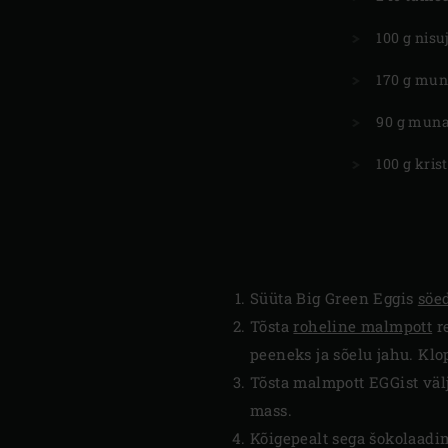
100 g nis
170 g mu
90 g muna
100 g kris
Süüta Big Green Eggis
söe
Tõsta
roheline malmpott
re
peeneks ja sõelu jahu. Kl
Tõsta malmpott EGGist välj
mass.
Kõigepealt sega šokolaadim