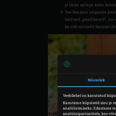
ja täida sellega kahe kolm
Tee banaani nõgusale poolel
lahtised „paadikesed“, nii 
ka sidrunimahl banaanide
Nõusolek
Veebilehel on kasutatud küpsi
Kasutame küpsiseid sisu ja r
analüüsimiseks. Edastame teav
analüüsipartneritele, kes võ