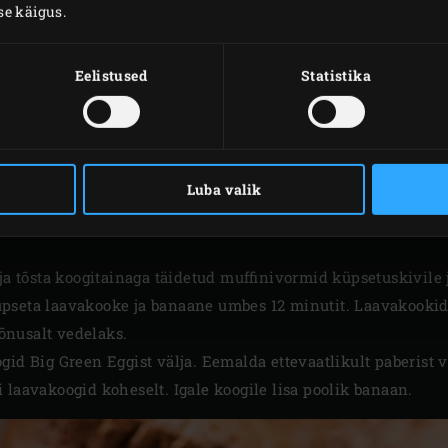
se käigus.
Eelistused
Statistika
Luba valik
VALMISTAMINE
 ja tõsta koogitainaga täidetud muffinivormid küpsetuskivile
pseta laavakooke ja banaane umbes 12 minutit. Laavakooki
õnusalt vedelaks.
gid Big Green Eggist välja. Eemalda ettevaatlikult paberist 
 laavakoogid koheselt. Igale koogile lisa poolik banaan.