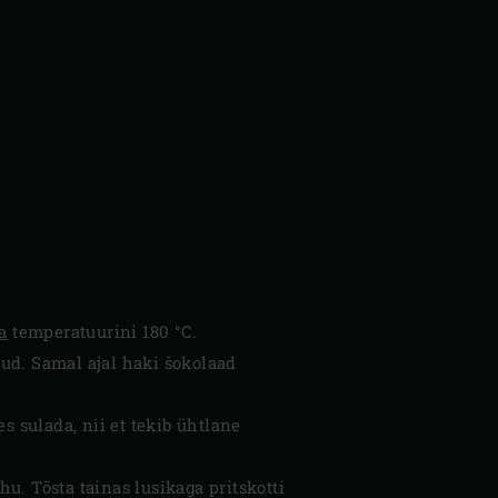
a
temperatuurini 180 °C.
anud. Samal ajal haki šokolaad
.
s sulada, nii et tekib ühtlane
u. Tõsta tainas lusikaga pritskotti