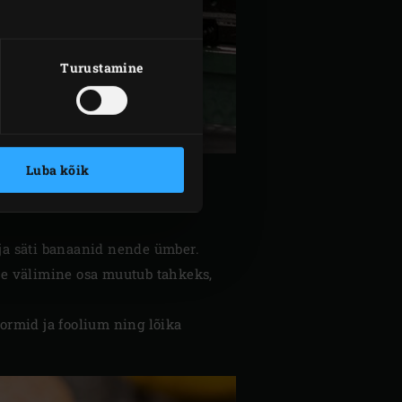
Turustamine
Luba kõik
 ja säti banaanid nende ümber.
de välimine osa muutub tahkeks,
vormid ja foolium ning lõika