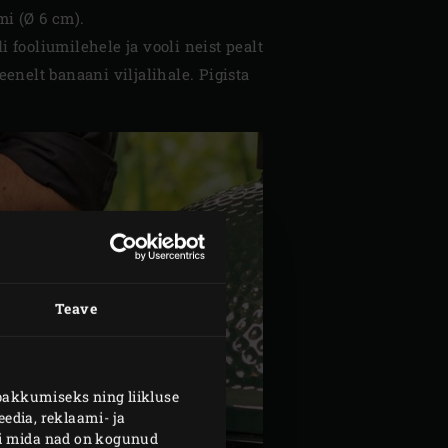
mi (Ø 6 cm).
i fooliumilehele ja vooli neist pealt
eenelt banaani viljalihale. Pigista
Teave
pakkumiseks ning liikluse
edia, reklaami- ja
või mida nad on kogunud