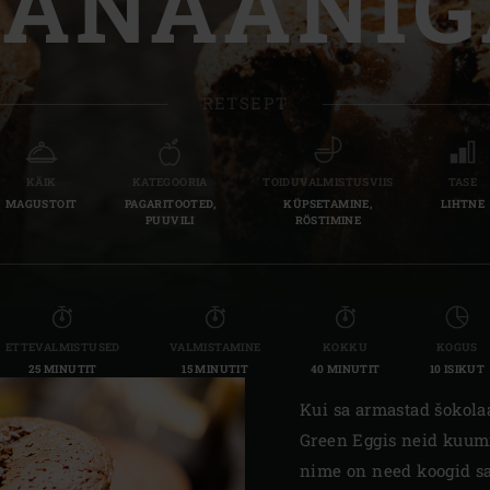
BANAANIG
Slovenia | Slovenija
Spain | España
RETSEPT
Sweden | Sverige
Switzerland (French) 
KÄIK
KATEGOORIA
TOIDUVALMISTUSVIIS
TASE
MAGUSTOIT
PAGARITOOTED,
KÜPSETAMINE,
LIHTNE
Switzerland | Schwei
PUUVILI
RÖSTIMINE
Turkey | Türkiye
ETTEVALMISTUSED
VALMISTAMINE
KOKKU
KOGUS
25 MINUTIT
15 MINUTIT
40 MINUTIT
10 ISIKUT
Kui sa armastad šokola
Green Eggis neid kuum
nime on need koogid sa