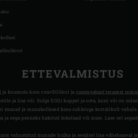
ujahu
na
kollast
tallsuhkrut
ETTEVALMISTUS
d
ja kuumuta koos convEGGtori ja
roostevabast terasest restig
stile ja lisa või. Sulge EGGi kuppel ja oota, kuni või on sul
opi munad ja munakollased koos suhkruga korralikult vahule
a ja sega peeneks hakitud šokolaad või sisse. Lase sel segade
ass vahustatud munade hulka ja seejärel lisa vähehaaval jah