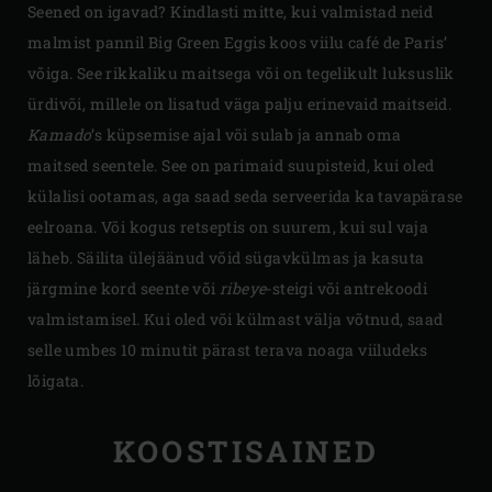
Seened on igavad? Kindlasti mitte, kui valmistad neid
malmist pannil Big Green Eggis koos viilu café de Paris’
võiga. See rikkaliku maitsega või on tegelikult luksuslik
ürdivõi, millele on lisatud väga palju erinevaid maitseid.
Kamado
’s küpsemise ajal või sulab ja annab oma
maitsed seentele. See on parimaid suupisteid, kui oled
külalisi ootamas, aga saad seda serveerida ka tavapärase
eelroana. Või kogus retseptis on suurem, kui sul vaja
läheb. Säilita ülejäänud võid sügavkülmas ja kasuta
järgmine kord seente või
ribeye
-steigi või antrekoodi
valmistamisel. Kui oled või külmast välja võtnud, saad
selle umbes 10 minutit pärast terava noaga viiludeks
lõigata.
KOOSTISAINED