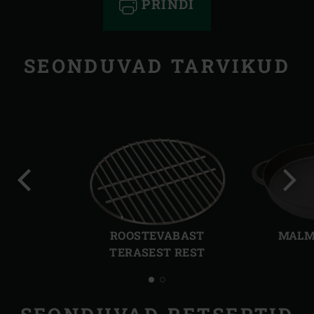
PRINDI
SEONDUVAD TARVIKUD
Eelmine
Järg
slaid
slaid
ROOSTEVABAST
MALM
TERASEST REST