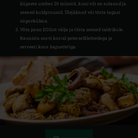
küpseta umbes 20 minutit, kuni või on sulanud ja
seened kuldpruunid. Ülejäänud või tõsta tagasi
sügavkülma.
Võta pann EGGist välja ja tõsta seened taldrikule.
Kaunista soovi korral petersellilehtedega ja
serveeri koos
baguette
’iga.