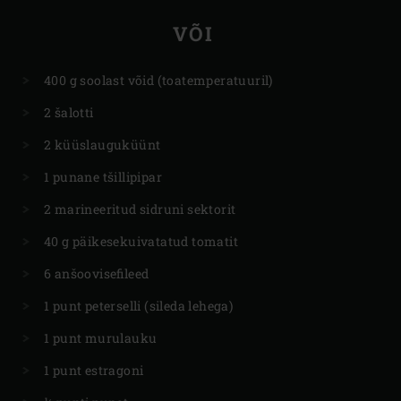
VÕI
400 g soolast võid (toatemperatuuril)
2 šalotti
2 küüslauguküünt
1 punane tšillipipar
2 marineeritud sidruni sektorit
40 g päikesekuivatatud tomatit
6 anšoovisefileed
1 punt peterselli (sileda lehega)
1 punt murulauku
1 punt estragoni