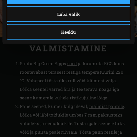
Luba valik
Keeldu
VALMISTAMINE
Süüta Big Green Eggis
söed
ja kuumuta EGG koos
roostevabast terasest restiga
temperatuurini 220
°C. Vahepeal tõsta üks rull võid külmast välja.
Lõika seentel varred ära ja tee terava noaga iga
seene kumerale küljele ristikujuline lõige.
Pane seened, kumer külg üleval,
malmist pannile
.
Lõika või läbi toidukile umbes 7 mm paksusteks
viiludeks ja eemalda kile. Tõsta igale seenele tükk
võid ja puista peale riivsaia. Tõsta pann restile ja