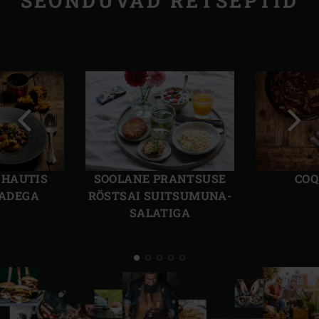
SEONDUVAD RETSEPTID
Eelmine
Järg
slaid
slaid
 HAUTIS
SOOLANE PRANTSUSE
COQ
JADEGA
RÖSTSAI SUITSUMUNA-
SALATIGA