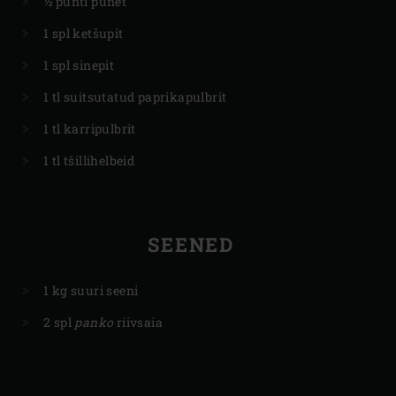
½ punti punet
1 spl ketšupit
1 spl sinepit
1 tl suitsutatud paprikapulbrit
1 tl karripulbrit
1 tl tšillihelbeid
SEENED
1 kg suuri seeni
2 spl
panko
riivsaia