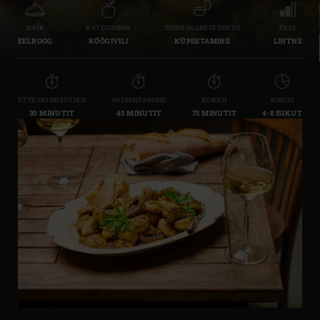
KÄIK
KATEGOORIA
TOIDUVALMISTUSVIIS
TASE
EELROOG
KÖÖGIVILI
KÜPSETAMINE
LIHTNE
ETTEVALMISTUSED
VALMISTAMINE
KOKKU
KOGUS
30 MINUTIT
45 MINUTIT
75 MINUTIT
4-8 ISIKUT