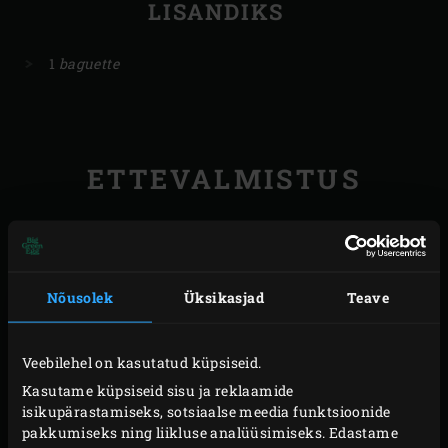
LISANDIKS
1
baguette
ETTEVALMISTUS
Alusta päev varem Café de Paris’ või
valmistamisega. Lõika või tükkideks ja löö kausis
või mikseris segamiskonksuga vahule. Koori
Nõusolek
Üksikasjad
Teave
šalotid ja küüslauk ning haki peeneks. Lõika
tšillikaun pooleks, eemalda sisu koos seemnetega
Veebilehel on kasutatud küpsiseid.
ja haki tšilli peeneks. Eemalda sidrunisektorite
Kasutame küpsiseid sisu ja reklaamide
sisud, viska need ära ja haki koored hästi peeneks.
isikupärastamiseks, sotsiaalse meedia funktsioonide
Peenesta anšoovised ja päikesekuivatatud tomatid.
pakkumiseks ning liikluse analüüsimiseks. Edastame