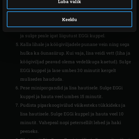
tükkideks. Viiluta porrulauk. Lõika jahtunud
Luba valik
hirveliha umbes 2 cm kuubikuteks.
Nirista päevalilleõli haudepotti. Lisa köögiviljad ja
Keeldu
liha ning küpseta umbes 10 minutit. Sega aeg-ajalt
ja sulge peale igat liigutust EGGi kuppel.
Kalla lihale ja köögiviljadele punane vein ning sega
hulka ka õunasiirup. Kui vaja, lisa veidi vett (liha ja
köögiviljad peavad olema vedelikuga kaetud). Sulge
EGGi kuppel ja lase umbes 30 minutit kergelt
mulisedes haududa.
Pese miniporgandid ja lisa hautisele. Sulge EGGi
kuppel ja hauta veel umbes 15 minutit.
Pudista piparkoogiviilud väikesteks tükkideks ja
lisa hautisele. Sulge EGGi kuppel ja hauta veel 10
minutit. Vahepeal nopi petersellilt lehed ja haki
peeneks.