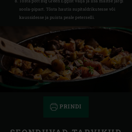
Tõsta pott Big Green Eggist välja ja lisa maitse järgi
soola-pipart. Tõsta hautis supitaldrikutesse või
kaussidesse ja puista peale peterselli.
PRINDI