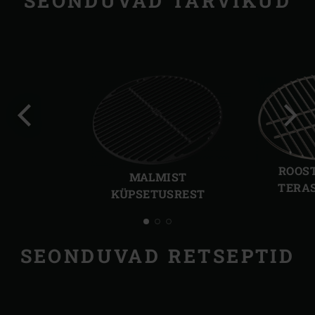
SEONDUVAD TARVIKUD
Eelmine
Järg
slaid
slaid
ROOS
MALMIST
TERAS
KÜPSETUSREST
SEONDUVAD RETSEPTID