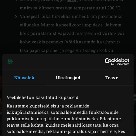
malmist küpsetusrestiga
temperatuurini 200 °C.
Vahepeal lõika hirveliha umbes 5 cm paksusteks
viiludeks. Murra kaneelikoor juppideks. Jahvata
kõik purustamist vajavad maitseained vürtsi- või
kohviveskis peeneks (võid kasutada ka uhmrit).
Lisa paprikapulber ja sega vürtsisegu kokku.
Puista lihatükkidele (mõlemale küljele) soola ja
hõõru siis vürtsiseguga.
Nõusolek
Üksikasjad
Teave
Veebilehel on kasutatud küpsiseid.
Kasutame küpsiseid sisu ja reklaamide
isikupärastamiseks, sotsiaalse meedia funktsioonide
pakkumiseks ning liikluse analüüsimiseks. Edastame
teavet selle kohta, kuidas meie saiti kasutate, ka oma
sotsiaalse meedia, reklaami- ja analüüsipartneritele, kes