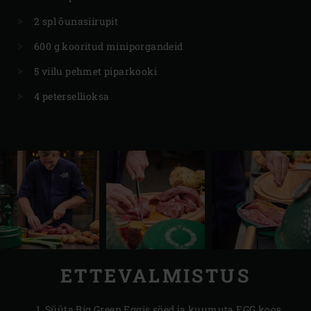
2 spl õunasiirupit
600 g kooritud miniporgandeid
5 viilu pehmet piparkooki
4 petersellioksa
ETTEVALMISTUS
Süüta Big Green Eggis
söed
ja kuumuta EGG koos