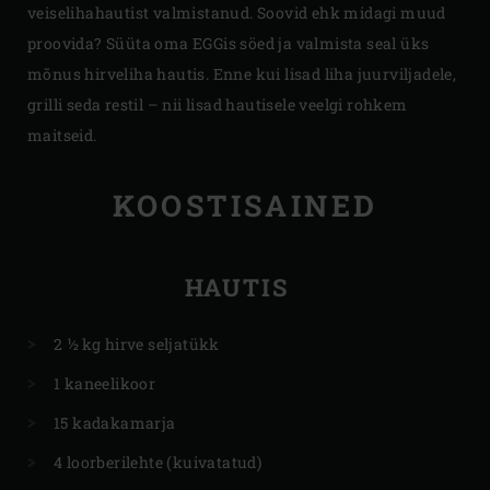
veiselihahautist valmistanud. Soovid ehk midagi muud
proovida? Süüta oma EGGis söed ja valmista seal üks
mõnus hirveliha hautis. Enne kui lisad liha juurviljadele,
grilli seda restil – nii lisad hautisele veelgi rohkem
maitseid.
KOOSTISAINED
HAUTIS
2 ½ kg hirve seljatükk
1 kaneelikoor
15 kadakamarja
4 loorberilehte (kuivatatud)