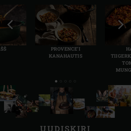
Eelmine
Järg
slaid
slaid
AŠŠ
PROVENCE’I
H
KANAHAUTIS
TIIGER
TO
MUNG
UUDISKIRI