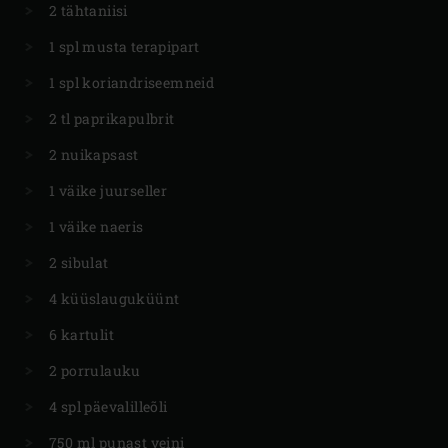
2 tähtaniisi
1 spl musta terapipart
1 spl koriandriseemneid
2 tl paprikapulbrit
2 nuikapsast
1 väike juurseller
1 väike naeris
2 sibulat
4 küüslauguküünt
6 kartulit
2 porrulauku
4 spl päevalilleõli
750 ml punast veini