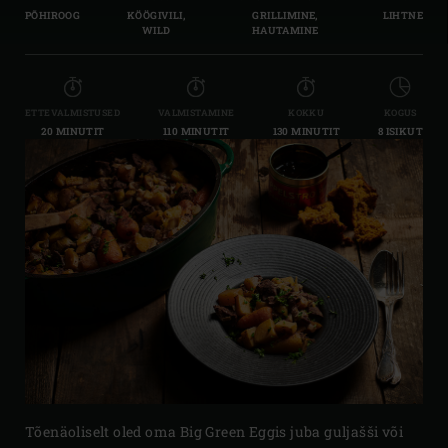
PÕHIROOG
KÖÖGIVILI,
GRILLIMINE,
LIHTNE
WILD
HAUTAMINE
ETTEVALMISTUSED
VALMISTAMINE
KOKKU
KOGUS
20 MINUTIT
110 MINUTIT
130 MINUTIT
8 ISIKUT
Tõenäoliselt oled oma Big Green Eggis juba guljašši või