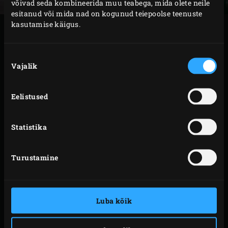
võivad seda kombineerida muu teabega, mida olete neile
esitanud või mida nad on kogunud teiepoolse teenuste
kasutamise käigus.
VALMISTAMINE
Nõusoleku
Tõsta lihatükid grillrestile ja grilli umbes 2 minutit.
Vajalik
valik
Pööra tükke restil veerandiku võrra ja grilli veel 2
minutit. Keera lihatükid ümber ja grilli ka teiselt
Eelistused
küljelt 2 x 2 minutit.
Võta hirveliha EGGist välja ja lase pisut maha
Statistika
jahtuda. Asenda malmist küpsetusrest
roostevabast terasest restiga
. Tõsta
haudepott
Turustamine
restile
soojenema ja reguleeri EGGi temperatuur 180
°C-ni.
Vahepeal koori nuikapsas, juurseller ja naeris ning
Luba kõik
samuti sibul ja küüslauk. Lõika köögiviljad
parajateks tükkideks. Pese kartulid ja lõika