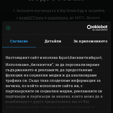
Запалете въглищата в Big Green Egg и загрейте,
с
конвЕГГтора
и
решетката
, до 160°C. Докато
температурата се покачва, поставете
Чугунената касерола за сосове
върху
решетката, за да загрее.
Съгласие
Детайли
За приложението
За да приготвите якитори, нарежете
обезкостените пилешки бутчета на кубчета от
Настоящият сайт използва &quot;бисквитки&quot;
по приблизително 1.5 см. Нанижете пилешките
Използваме „бисквитки“, за да персонализираме
кубчета на 8 шишчета и поставете в
съдържанието и рекламите, да предоставяме
хладилник за поне 30 минути.
функции на социални медии и да анализираме
трафика си. Също така споделяме информация за
За терияки соса – отстранете дръжката от
начина, по който използвате сайта ни, с
лютата чушка, разполовете я и махнете
партньорските си социални медии, рекламните си
семената. Накълцайте я на ситно.
партньори и партньори за анализ, които може да я
комбинират с друга предоставена им от Вас
информация или с такава, която са събрали от
ПРИГОТВЯНЕ
ползването от Ваша страна на услугите им.