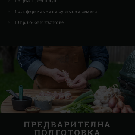
1 стрък пресен лук
1 с.л. фурикаке или сусамови семена
10 гр. бобови кълнове
ПРЕДВАРИТЕЛНА
ПОДГОТОВКА