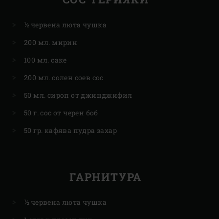
½ червена люта чушка
200 мл. мирин
100 мл. саке
200 мл. солен соев сос
50 мл. сироп от джинджифил
50 г. сос от черен боб
50 гр. кафява пудра захар
ГАРНИТУРА
½ червена люта чушка