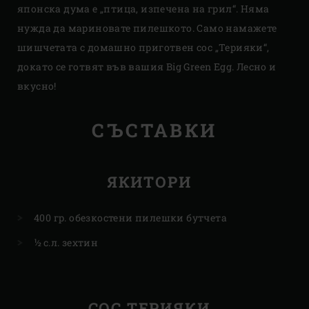
японска дума е „птица, изпечена на грил“. Няма
нужда да мариновате пилешкото. Само намажете
шишчетата с домашно приготвен сос „Терияки“,
докато се готвят във вашия Big Green Egg. Лесно и
вкусно!
СЪСТАВКИ
ЯКИТОРИ
400 гр. обезкостени пилешки бутчета
½ с.л. зехтин
СОС ТЕРИЯКИ