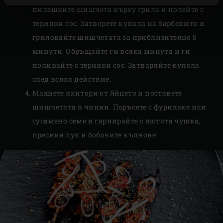
пилешките шишчета върху грила и полейте с
терияки сос. Затворете купола на барбекюто и
гриловайте шишчетата за приблизително 5
минути. Обръщайте ги всяка минута и ги
поливайте с терияки сос. Затваряйте купола
след всяко действие.
Махнете якитори от Яйцето и поставете
шишчетата в чинии. Поръсете с фурикаке или
сусамено семе и гарнирайте с лютата чушка,
пресния лук и бобовите кълнове.