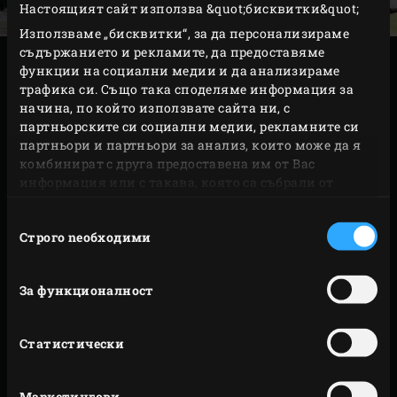
Настоящият сайт използва &quot;бисквитки&quot;
Използваме „бисквитки“, за да персонализираме
съдържанието и рекламите, да предоставяме
ПРИГОТВЯНЕ
функции на социални медии и да анализираме
трафика си. Също така споделяме информация за
начина, по който използвате сайта ни, с
Смесете две шепи дървени стърготини от
партньорските си социални медии, рекламните си
хикория
Hickory Wood Chips
заедно с
партньори и партньори за анализ, които може да я
дървените въглища в Big Green Egg. Запалете
комбинират с друга предоставена им от Вас
информация или с такава, която са събрали от
дървените въглища и загрейте уреда EGG
ползването от Ваша страна на услугите им.
заедно с керамичния конвектор convEGGtor до
Избор
Строго nеобходими
на
135°C.
съгласие
Повдигнете керамичния конвектор
convEGGtor
(с помощта на топлоустойчивата ръкавица
За функционалност
EGGmitt
) и сложете шепа дървени стърготини
от хикория Hickory Wood Chips върху тлеещите
Статистически
дървени въглища. Върнете керамичния
конвектор convEGGtor на мястото му и
Маркетингови