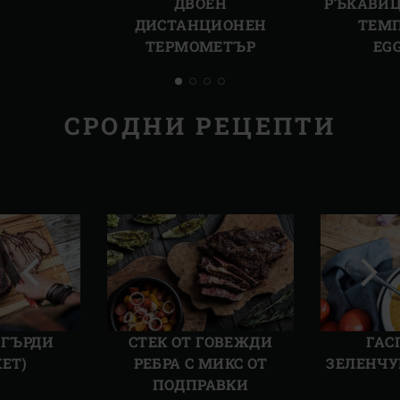
ДВОЕН
РЪКАВИЦ
ДИСТАНЦИОНЕН
ТЕМП
ТЕРМОМЕТЪР
EG
СРОДНИ РЕЦЕПТИ
Предишен
Сле
слайд
слай
 ГЪРДИ
СТЕК ОТ ГОВЕЖДИ
ГАС
КЕТ)
РЕБРА С МИКС ОТ
ЗЕЛЕНЧУ
ПОДПРАВКИ