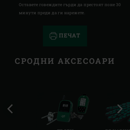
Оставете говеждите гърди да престоят поне 30
минути преди да ги нарежете.
ПЕЧАТ
СРОДНИ АКСЕСОАРИ
Предишен
Сле
слайд
слай