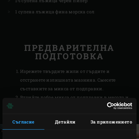
1½ супена лъжица черен пипер
1 супена лъжица фина морска сол
ПРЕДВАРИТЕЛНА
ПОДГОТОВКА
Изрежете твърдите жили от гърдите и
отстранете излишната мазнина. Смесете
съставките за микса от подправки.
Втрийте добре микса от подправки в месото и
го оставете да отлежава най-малко 1 час на
стайна температура.
Съгласие
Детайли
За приложението