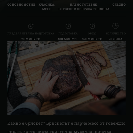
ОСНОВНО ЯСТИЕ
КЛАСИКА,
БАВНО ГОТВЕНЕ,
СРЕДНО
МЕСО
ГОТВЕНЕ С НЕПРЯКА ТОПЛИНА
ПРЕДВАРИТЕЛНА ПОДГОТОВКА
ПОДГОТОВКА
ОБЩО
КОЛИЧЕСТВО
70 МИНУТИ
480 МИНУТИ
550 МИНУТИ
20 ЛИЦА
Какво е брискет? Брискетът е парче месо от говежди
гърди, което се състои от два мускула: по-суха