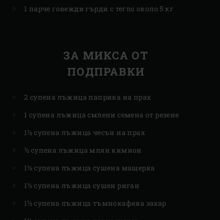
1 парче говежди гърди с тегло около 5 кг
ЗА МИКСА ОТ
ПОДПРАВКИ
2 супена лъжица паприка на прах
1 супена лъжица смлени семена от резене
1½ супена лъжица чесън на прах
½ супена лъжица млян кимион
1½ супена лъжица сушена мащерка
1½ супена лъжица сушен риган
1½ супена лъжица тъмнокафява захар