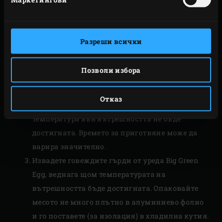
поставете скарата в уреда EGG. Сложете
говеждите гърди на скарата и поставете
дигиталния безжичен термометър
Dual Probe
Разреши всички
Remote Thermometer
в средата на месото.
Затворете купола на уреда EGG и настройте
Позволи избора
температурата на термометъра на 85°C.
Оставете месото в уреда за около 8 часа на
Отказ
температура от 135°C, докато зададената
температура във вътрешността не бъде
достигната. Времето за приготвяне може да
варира значително.
Извадете говеждите гърди от уреда Big Green
Egg, веднага щом температурата на
вътрешността бъде достигната. Опаковайте
месото не много плътно в алуминиево фолио
и го поставете (за изолация) в хладилна кутия.