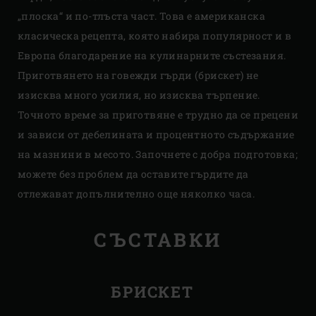
„плоска“ и по-тлъста част. Това е американска
класическа рецепта, която набира популярност и в
Европа благодарение на кулинарните състезания.
Приготвянето на говежди гърди (брискет) не
изисква много усилия, но изисква търпение.
Точното време за приготвяне е трудно да се прецени
и зависи от дебелината и процентното съдържание
на мазнини в месото. Започнете с добра подготовка;
можете без проблем да оставите гърдите да
отлежават допълнително още няколко часа.
СЪСТАВКИ
БРИСКЕТ