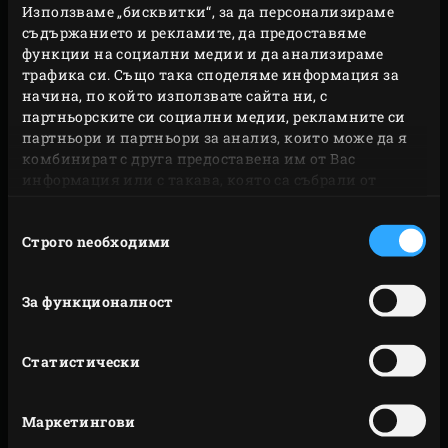
Използваме „бисквитки“, за да персонализираме
си. Подписахте ли приготвената от вас скара?
съдържанието и рекламите, да предоставяме
функции на социални медии и да анализираме
Направете го.
трафика си. Също така споделяме информация за
начина, по който използвате сайта ни, с
Не са ли чудесни тези съскащи, пукащи звуци?
партньорските си социални медии, рекламните си
Поставете бургерите, ребрата, свинските пържоли и
партньори и партньори за анализ, които може да я
рибата тон върху чугунената решетка.
комбинират с друга предоставена им от Вас
информация или с такава, която са събрали от
Патладжаните, тиквичките, аспержите и чушките
ползването от Ваша страна на услугите им.
също ще придобият характерната шарка от
Избор
решетката. Чугунената решетка се загрява бързо и
Строго nеобходими
на
съгласие
може да издържа на много високи температури.
За функционалност
Model
Code
Large
122957
Статистически
Medium
126405
Маркетингови
MiniMax
122971