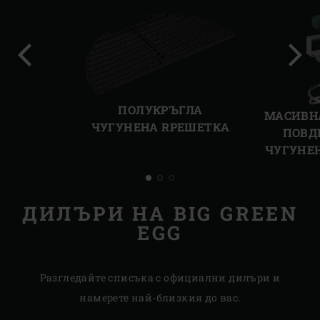
Предишен
Сле
слайд
слай
ПОЛУКРЪГЛА
МАСИВН
ЧУГУНЕНА RРЕШЕТКА
ПОВД
ЧУГУНЕ
ДИЛЪРИ НА BIG GREEN
EGG
Разгледайте списъка с официални дилъри и
намерете най-близкия до вас.