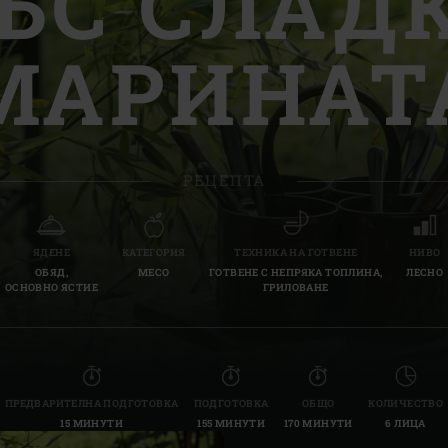
ЪС СЛАД
Slovenia | Slovenija
МАРИНАТ
Spain | España
Sweden | Sverige
Switzerland (French) 
РЕЦЕПТА
Switzerland | Schwei
Turkey | Türkiye
ЯДЕНЕ
КАТЕГОРИЯ
ТЕХНИКА НА ГОТВЕНЕ
НИВО
ОБЯД,
МЕСО
ГОТВЕНЕ С НЕПРЯКА ТОПЛИНА,
ЛЕСНО
ОСНОВНО ЯСТИЕ
ГРИЛОВАНЕ
ПРЕДВАРИТЕЛНА ПОДГОТОВКА
ПОДГОТОВКА
ОБЩО
КОЛИЧЕСТВО
15 МИНУТИ
155 МИНУТИ
170 МИНУТИ
6 ЛИЦА