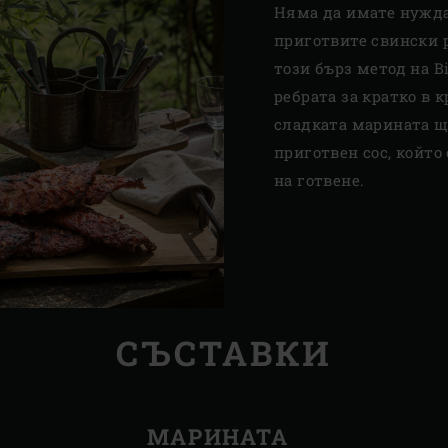
Няма да имате нужда 
приготвите свински р
този бърз метод на Bi
ребрата за кратко в 
сладката марината щ
приготвен сос, който
на готвене.
СЪСТАВКИ
МАРИНАТА