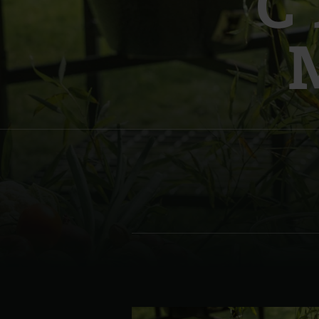
С
Denmark | Danmark
Estonia | Eesti
Finland | Suomi
France | France
Germany | Deutschland
Greece | Ελλάδα
Hungary | Magyarország