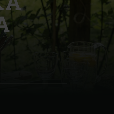
КА
А
| Schweiz (Français)
z