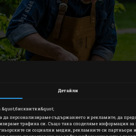
Детайли
 &quot;бисквитки&quot;
за да персонализираме съдържанието и рекламите, да пре
изираме трафика си. Също така споделяме информация за 
ртньорските си социални медии, рекламните си партньори и
ЕДВАРИТЕЛНА ПОДГОТ