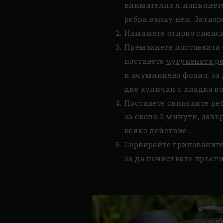
внимателно я напълнете 
ребра върху нея. Затворе
Намажете отново свински
Премахнете поставката 
поставете
чугунената р
в алуминиево фолио, за 
две купички с хладка во
Поставете свинските реб
за около 2 минути, завъ
всяко действие.
Сервирайте грилованите 
за да почиствате пръсти