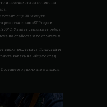
то и поставката за печене на
аса.
е готвят още 30 минути.
та решетка и конвЕГГтора и
 200°C. Увийте свинските ребра
она на слайсове и го сложете в
оре върху решетката. Гриловайте
варяйте капака на Яйцето след
. Поставете купичките с лимон,