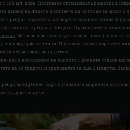
с 500 мл. вода. Поставете стоманената решетка в Яйце
те капака на Яйцето и оставете да се готви за около 2 ч
те ребра с марината, затворете капака и оставете да с
със свинските ребра от Яйцето. Премахнете стоманена
ешетка
. Затворете капака и увеличете температурата на
да ги поддържате топли. През това време нарежете лим
да за почистване на пръстите.
ра (ако е необходимо на порции) с долната страна наг
ртете на 90 градуса и гриловайте за още 2 минути. Зат
ребра на Big Green Egg с останалата марината като сос
те си, докато ядете.