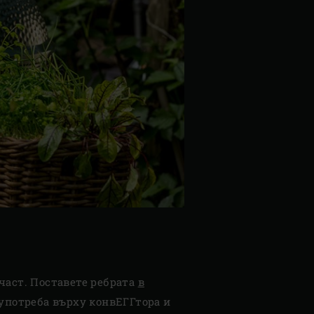
част. Поставете ребрата
в
 употреба върху конвЕГГтора и