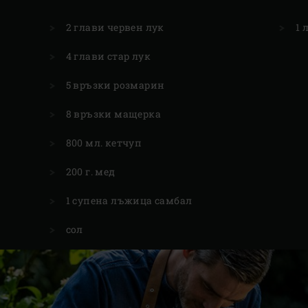
2 глави червен лук
1 
4 глави стар лук
5 връзки розмарин
8 връзки мащерка
800 мл. кетчуп
200 г. мед
1 супена лъжица самбал
сол