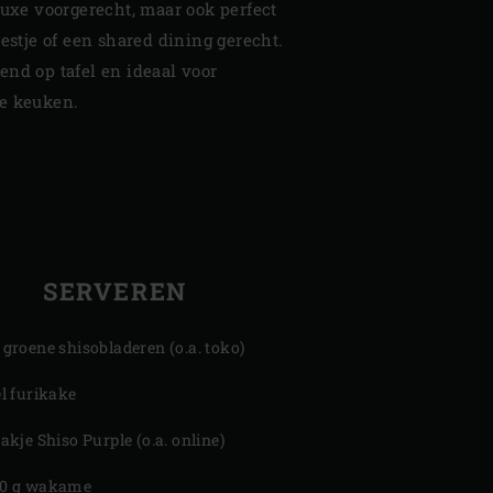
luxe voorgerecht, maar ook perfect
eestje of een shared dining gerecht.
end op tafel en ideaal voor
se keuken.
SERVEREN
 groene shisobladeren (o.a. toko)
el furikake
bakje Shiso Purple (o.a. online)
0 g wakame