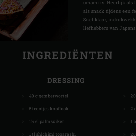
umami is. Heerlijk als 
als snack tijdens een f
Snel klaar, indrukwekk
liefhebbers van Japan
INGREDIËNTEN
DRESSING
40 g gemberwortel
20
5 teentjes knoflook
2 
1½ el palmsuiker
1 
1 tl shichimi togarashi
20