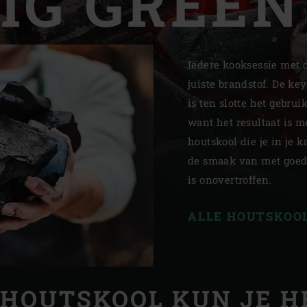
BIG GREEN
Slovenia | Slovenija
Spain | España
Iedere kooksessie met 
Sweden | Sverige
juiste brandstof. De ke
is ten slotte het gebrui
Switzerland (French) 
want het resultaat is m
Switzerland | Schwei
houtskool die je in je 
de smaak van met goed
Turkey | Türkiye
is onovertroffen.
ALLE HOUTSKOO
HOUTSKOOL KUN JE H