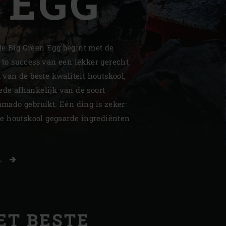
 EGG
de Big Green Egg begint met de
y to success van een lekker gerecht
k van de beste kwaliteit houtskool,
| Schweiz (Français)
ede afhankelijk van de soort
z
kamado gebruikt. Eén ding is zeker:
e houtskool gegaarde ingrediënten
L
ET BESTE