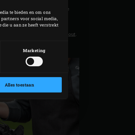
 en 62% minder stikstof en 82%
n kleiner) uitstoot ten opzichte
edia te bieden en om ons
lsoorten. De smaak is heel
 partners voor social media,
die u aan ze heeft verstrekt
paalde bereidingen extra smaak
 dit doen met behulp van
rookhout
.
Marketing
Alles toestaan