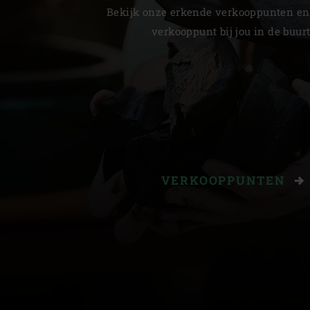
Bekijk onze erkende verkooppunten en
verkooppunt bij jou in de buurt
VERKOOPPUNTEN