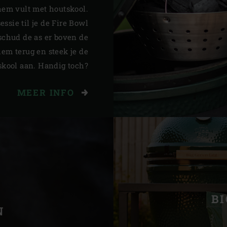
hem vult met houtskool.
sie til je de Fire Bowl
schud de as er boven de
hem terug en steek je de
skool aan. Handig toch?
MEER INFO
B
N