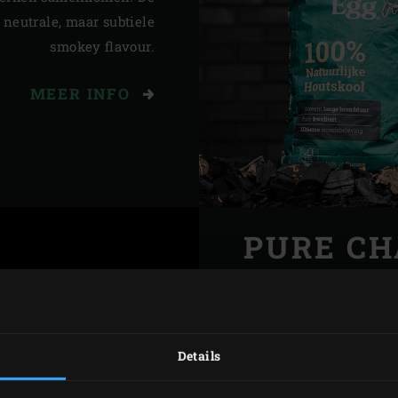
 neutrale, maar subtiele
smokey flavour.
MEER INFO
PURE C
Pure Charcoal, is een u
mix van eikenhout, be
es
om deze video bekijken
uniek proces tijdens he
Details
is Pure Charcoal een h