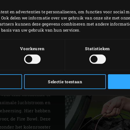
houtskool
, zonder teer
minder fijnstof (PM10 e
ent en advertenties te personaliseren, om functies voor social m
van de meeste houtskoo
 Ook delen we informatie over uw gebruik van onze site met onze
partners kunnen deze gegevens combineren met andere informatie 
neutraal. Wil je bij be
p basis van uw gebruik van hun services.
toevoegen? Dan kun je
MEER INFO
Voorkeuren
Statistieken
IRE BOWL
Selectie toestaan
ig Green Egg weinig as
voor elke kooksessie te
maximale luchtstroom en
eheersing. Hier hebben
oor, de Fire Bowl. Deze
 zonder het kolenrooster