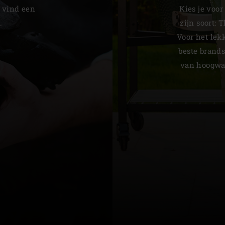
 vind een
Kies je voor
.
zijn soort: 
Voor het lekk
beste brand
van hoogwaa