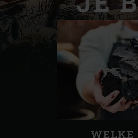
JE 
Denmark | Danmark
Estonia | Eesti
Finland | Suomi
France | France
Germany | Deutschland
Greece | Ελλάδα
Hungary | Magyarország
WELKE 