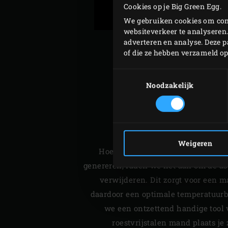
Cookies op je Big Green Egg.
We gebruiken cookies om cont
websiteverkeer te analyseren.
adverteren en analyse. Deze 
of die ze hebben verzameld o
Toestemmingsselectie
Noodzakelijk
F
Weigeren
Hoewel de houtskoolsoorten van B
genereren, raden we het aan om de as 
verwijderen. Dit zorgt voor een 
daardoor een optimale temperatuurb
we een ontzettend handige tool v
roestvrijstalen mand plaats je