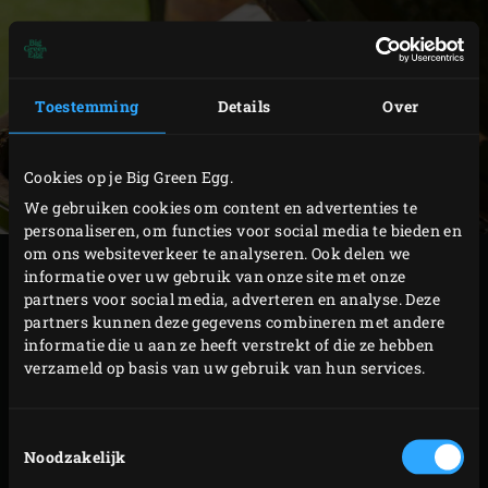
Toestemming
Details
Over
Cookies op je Big Green Egg.
We gebruiken cookies om content en advertenties te
personaliseren, om functies voor social media te bieden en
om ons websiteverkeer te analyseren. Ook delen we
BEREIDING
informatie over uw gebruik van onze site met onze
partners voor social media, adverteren en analyse. Deze
partners kunnen deze gegevens combineren met andere
Leg het gaatjesrooster met de tarbot op het rooster.
informatie die u aan ze heeft verstrekt of die ze hebben
Sluit de deksel van de EGG en laat de vis ca. 45
verzameld op basis van uw gebruik van hun services.
minuten garen totdat deze een kerntemperatuur
van 65 °C heeft bereikt. De kerntemperatuur kun je
Toestemmingsselectie
meten met de
Instant Read Thermometer
.
Noodzakelijk
Haal de tarbot uit de EGG en serveer in zijn geheel