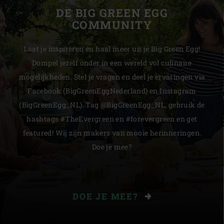
DE BIG GREEN EGG
COMMUNITY
Laat je inspireren en haal meer uit je Big Green Egg!
Dompel jezelf onder in een wereld vol culinaire
mogelijkheden. Stel je vragen en deel je ervaringen via
Facebook (BigGreenEggNederland) en Instagram
(BigGreenEgg_NL). Tag @BigGreenEgg_NL, gebruik de
hashtags #TheEvergreen en #forevergreen en get
featured! Wij zijn makers van mooie herinneringen.
Doe je mee?
DOE JE MEE?