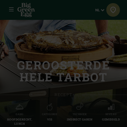
Menu
Taal
NL
GEROOSTERDE
HELE TARBOT
RECEPT
GANG
CATEGORIE
TECHNIEK
NIVEAU
HOOFDGERECHT,
VIS
INDIRECT GAREN
GEMIDDELD
LUNCH