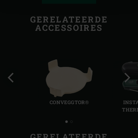
GERELATEERDE
ACCESSOIRES
Vorige
Volg
slide
slide
CONVEGGTOR®
INST
THER
GERELATEERDE