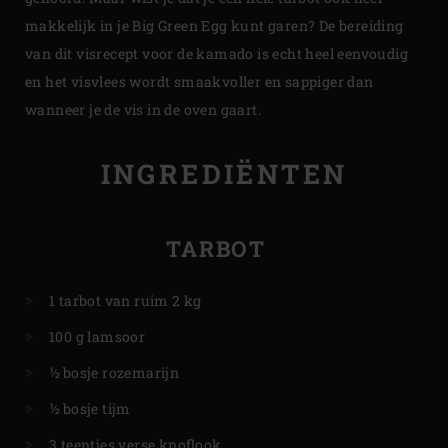
makkelijk in je Big Green Egg kunt garen? De bereiding
van dit visrecept voor de kamado is echt heel eenvoudig
en het visvlees wordt smaakvoller en sappiger dan
wanneer je de vis in de oven gaart.
INGREDIËNTEN
TARBOT
1 tarbot van ruim 2 kg
100 g lamsoor
½ bosje rozemarijn
½ bosje tijm
3 teentjes verse knoflook