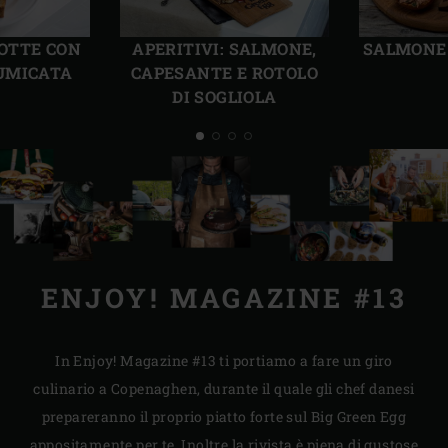
Precedente
Succ
COTTE CON
APERITIVI: SALMONE,
SALMONE
UMICATA
CAPESANTE E ROTOLO
DI SOGLIOLA
ENJOY! MAGAZINE #13
In Enjoy! Magazine #13 ti portiamo a fare un giro
culinario a Copenaghen, durante il quale gli chef danesi
prepareranno il proprio piatto forte sul Big Green Egg
appositamente per te. Inoltre la rivista è piena di gustose