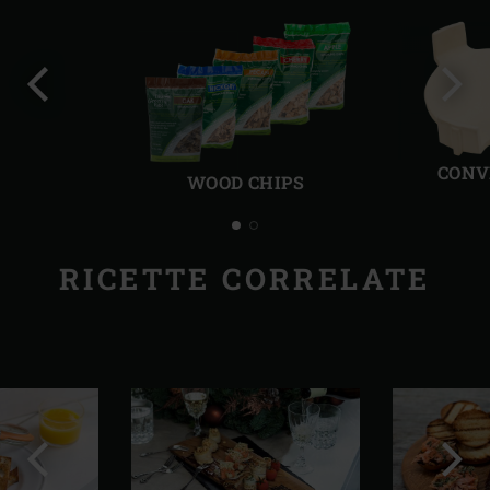
Precedente
Succ
CONV
WOOD CHIPS
RICETTE CORRELATE